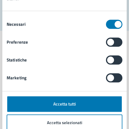
Segnala disservizio
Selezione
Necessari
del
consenso
Preferenze
Statistiche
Comune di Napoli
Marketing
AMMINISTRAZIONE
Aree amministrative
Organi di governo
Municipalità
Accetta tutti
Uffici
Enti e fondazioni
Accetta selezionati
Politici