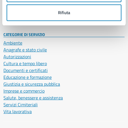
Personale amministrativo
Documenti e dati
Rifiuta
Intranet, posta aziendale e protocollo
CATEGORIE DI SERVIZIO
Ambiente
Anagrafe e stato civile
Autorizzazioni
Cultura e tempo libero
Documenti e certificati
Educazione e formazione
Giustizia e sicurezza pubblica
Imprese e commercio
Salute, benessere e assistenza
Servizi Cimiteriali
Vita lavorativa