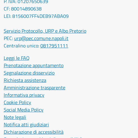
P. IVA: 01207650639
CF: 80014890638
LEI: 8156007FF4DEB97ABA09
Servizio Protocollo, URP e Albo Pretorio
PEC:
urp@pec.comune.napoli.it
Centralino unico:
0817951111
Leggi le FAQ
Prenotazione appuntamento
Segnalazione disservizio
Richiesta assistenza
Amministrazione trasparente
Informativa privacy
Cookie Policy
Social Media Policy
Note legali
Notifica atti giudiziari
Dichiarazione di accessibilità