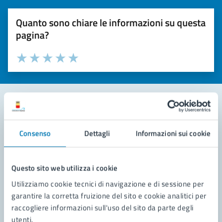
Quanto sono chiare le informazioni su questa
pagina?
Valuta la chiarezza delle informazioni (da 1 a 5 stelle)
Seleziona il numero di stelle per valutare la chiarezza delle i
Valuta 1 stelle su 5
Valuta 2 stelle su 5
Valuta 3 stelle su 5
Valuta 4 stelle su 5
Valuta 5 stelle su 5
Contatta il comune
Consenso
Dettagli
Informazioni sui cookie
Leggi le domande frequenti
Richiedi assistenza
Questo sito web utilizza i cookie
Utilizziamo cookie tecnici di navigazione e di sessione per
Prenota appuntamento
garantire la corretta fruizione del sito e cookie analitici per
raccogliere informazioni sull'uso del sito da parte degli
Problemi in città
utenti.