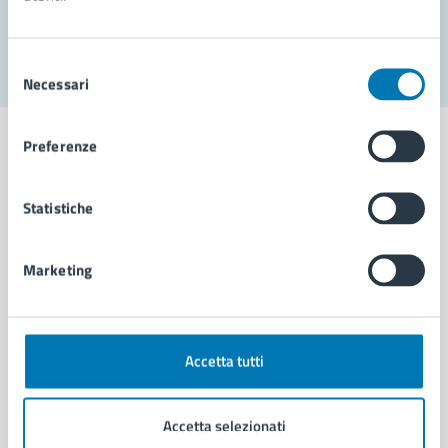
Segnala disservizio
Selezione
Necessari
del
consenso
Preferenze
Statistiche
Comune di Napoli
Marketing
AMMINISTRAZIONE
Aree amministrative
Organi di governo
Municipalità
Accetta tutti
Uffici
Enti e fondazioni
Accetta selezionati
Politici