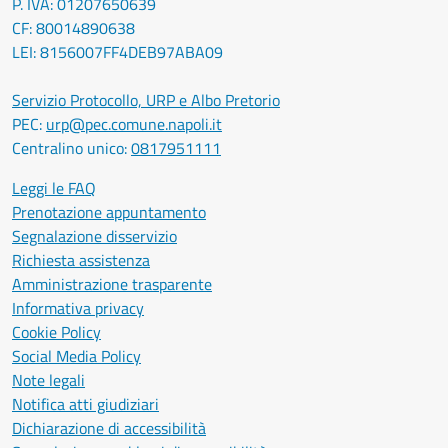
P. IVA: 01207650639
CF: 80014890638
LEI: 8156007FF4DEB97ABA09
Servizio Protocollo, URP e Albo Pretorio
PEC:
urp@pec.comune.napoli.it
Centralino unico:
0817951111
Leggi le FAQ
Prenotazione appuntamento
Segnalazione disservizio
Richiesta assistenza
Amministrazione trasparente
Informativa privacy
Cookie Policy
Social Media Policy
Note legali
Notifica atti giudiziari
Dichiarazione di accessibilità