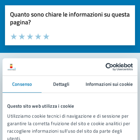
Quanto sono chiare le informazioni su questa
pagina?
Valuta la chiarezza delle informazioni (da 1 a 5 stelle)
Seleziona il numero di stelle per valutare la chiarezza delle i
Valuta 1 stelle su 5
Valuta 2 stelle su 5
Valuta 3 stelle su 5
Valuta 4 stelle su 5
Valuta 5 stelle su 5
Contatta il comune
Consenso
Dettagli
Informazioni sui cookie
Leggi le domande frequenti
Richiedi assistenza
Questo sito web utilizza i cookie
Utilizziamo cookie tecnici di navigazione e di sessione per
Prenota appuntamento
garantire la corretta fruizione del sito e cookie analitici per
raccogliere informazioni sull'uso del sito da parte degli
Problemi in città
utenti.