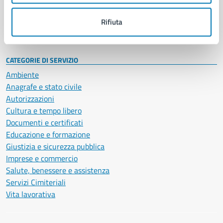
Personale amministrativo
Documenti e dati
Rifiuta
Intranet, posta aziendale e protocollo
CATEGORIE DI SERVIZIO
Ambiente
Anagrafe e stato civile
Autorizzazioni
Cultura e tempo libero
Documenti e certificati
Educazione e formazione
Giustizia e sicurezza pubblica
Imprese e commercio
Salute, benessere e assistenza
Servizi Cimiteriali
Vita lavorativa