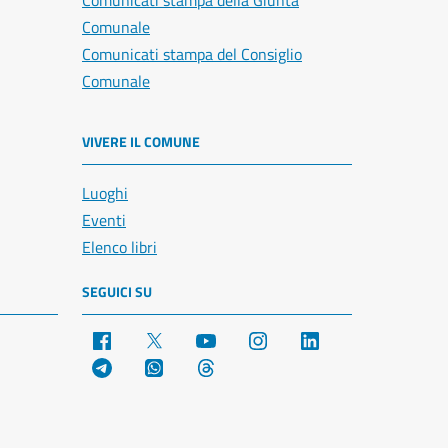
Comunicati stampa della Giunta
Comunale
Comunicati stampa del Consiglio
Comunale
VIVERE IL COMUNE
Luoghi
Eventi
Elenco libri
SEGUICI SU
Facebook
X
YouTube
Instagram
LinkedIn
Telegram
WhatsApp
Threads