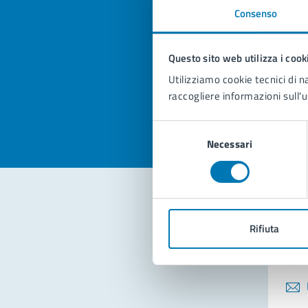
Consenso
Quan
pagi
Questo sito web utilizza i cook
Utilizziamo cookie tecnici di n
Valuta la
Selezi
raccogliere informazioni sull'u
Valuta 
Val
Selezione
Necessari
del
consenso
Con
Rifiuta