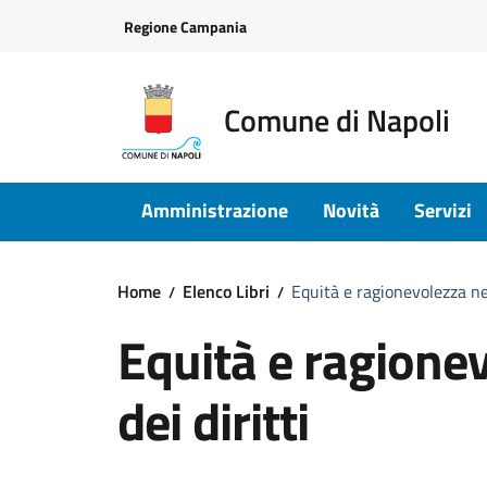
Vai ai contenuti
Vai al footer
Regione Campania
Comune di Napoli
Amministrazione
Novità
Servizi
Home
Elenco Libri
Equità e ragionevolezza nel
Equità e ragionev
dei diritti