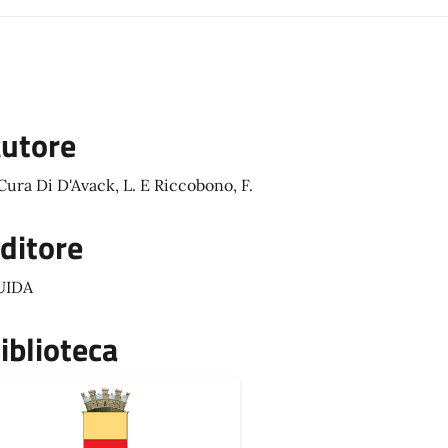
utore
Cura Di D'Avack, L. E Riccobono, F.
ditore
UIDA
iblioteca