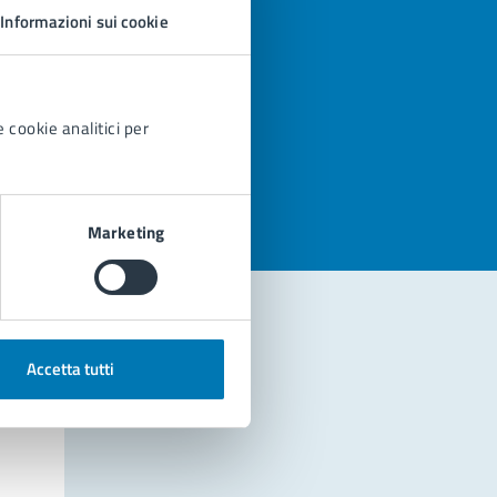
Informazioni sui cookie
 cookie analitici per
azioni
Marketing
Accetta tutti