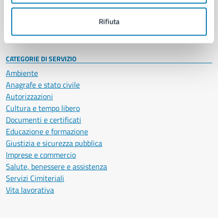
Personale amministrativo
Documenti e dati
Rifiuta
Intranet, posta aziendale e protocollo
CATEGORIE DI SERVIZIO
Ambiente
Anagrafe e stato civile
Autorizzazioni
Cultura e tempo libero
Documenti e certificati
Educazione e formazione
Giustizia e sicurezza pubblica
Imprese e commercio
Salute, benessere e assistenza
Servizi Cimiteriali
Vita lavorativa