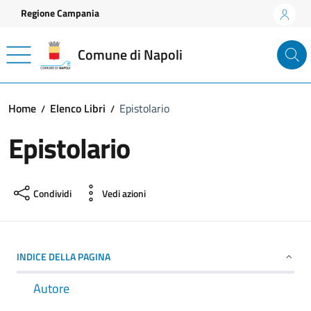
Vai ai contenuti
Vai al footer
Regione Campania
Comune di Napoli
Home
Elenco Libri
Epistolario
Epistolario
Condividi
Vedi azioni
INDICE DELLA PAGINA
Autore