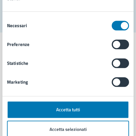
Segnala disservizio
Selezione
Necessari
del
consenso
Preferenze
Statistiche
Comune di Napoli
Marketing
AMMINISTRAZIONE
Aree amministrative
Organi di governo
Municipalità
Accetta tutti
Uffici
Enti e fondazioni
Accetta selezionati
Politici