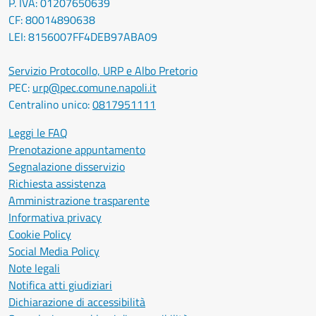
P. IVA: 01207650639
CF: 80014890638
LEI: 8156007FF4DEB97ABA09
Servizio Protocollo, URP e Albo Pretorio
PEC:
urp@pec.comune.napoli.it
Centralino unico:
0817951111
Leggi le FAQ
Prenotazione appuntamento
Segnalazione disservizio
Richiesta assistenza
Amministrazione trasparente
Informativa privacy
Cookie Policy
Social Media Policy
Note legali
Notifica atti giudiziari
Dichiarazione di accessibilità