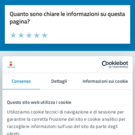
Quanto sono chiare le informazioni su questa
pagina?
Valuta la chiarezza delle informazioni (da 1 a 5 stelle)
Seleziona il numero di stelle per valutare la chiarezza delle i
Valuta 1 stelle su 5
Valuta 2 stelle su 5
Valuta 3 stelle su 5
Valuta 4 stelle su 5
Valuta 5 stelle su 5
Contatta il comune
Consenso
Dettagli
Informazioni sui cookie
Leggi le domande frequenti
Richiedi assistenza
Questo sito web utilizza i cookie
Utilizziamo cookie tecnici di navigazione e di sessione per
Prenota appuntamento
garantire la corretta fruizione del sito e cookie analitici per
raccogliere informazioni sull'uso del sito da parte degli
Problemi in città
utenti.