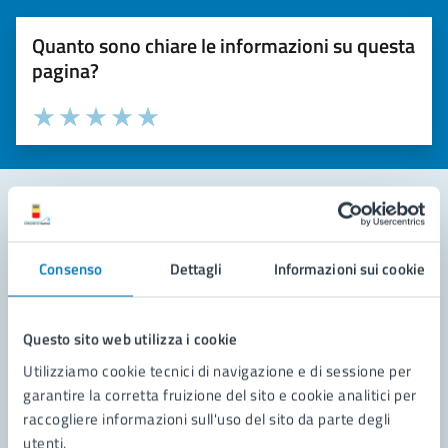
Quanto sono chiare le informazioni su questa
pagina?
Valuta la chiarezza delle informazioni (da 1 a 5 stelle)
Seleziona il numero di stelle per valutare la chiarezza delle i
Valuta 1 stelle su 5
Valuta 2 stelle su 5
Valuta 3 stelle su 5
Valuta 4 stelle su 5
Valuta 5 stelle su 5
Contatta il comune
Consenso
Dettagli
Informazioni sui cookie
Leggi le domande frequenti
Richiedi assistenza
Questo sito web utilizza i cookie
Utilizziamo cookie tecnici di navigazione e di sessione per
Prenota appuntamento
garantire la corretta fruizione del sito e cookie analitici per
raccogliere informazioni sull'uso del sito da parte degli
Problemi in città
utenti.