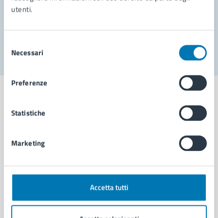
utenti.
Problemi in città
Segnala disservizio
Selezione
Necessari
del
consenso
Preferenze
Statistiche
Comune di Napoli
Marketing
AMMINISTRAZIONE
Aree amministrative
Organi di governo
Accetta tutti
Municipalità
Uffici