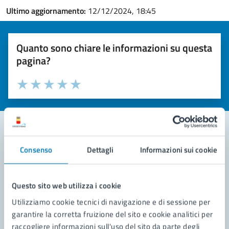
Ultimo aggiornamento:
12/12/2024, 18:45
Quanto sono chiare le informazioni su questa
pagina?
Valuta la chiarezza delle informazioni (da 1 a 5 stelle)
Seleziona il numero di stelle per valutare la chiarezza delle i
Valuta 1 stelle su 5
Valuta 2 stelle su 5
Valuta 3 stelle su 5
Valuta 4 stelle su 5
Valuta 5 stelle su 5
Consenso
Dettagli
Informazioni sui cookie
Contatta il comune
Leggi le domande frequenti
Questo sito web utilizza i cookie
Richiedi assistenza
Utilizziamo cookie tecnici di navigazione e di sessione per
garantire la corretta fruizione del sito e cookie analitici per
Prenota appuntamento
raccogliere informazioni sull'uso del sito da parte degli