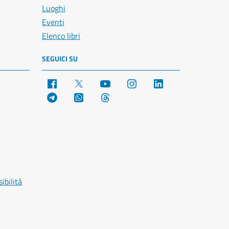
Luoghi
Eventi
Elenco libri
SEGUICI SU
Facebook
X
YouTube
Instagram
LinkedIn
Telegram
WhatsApp
Threads
ibilità