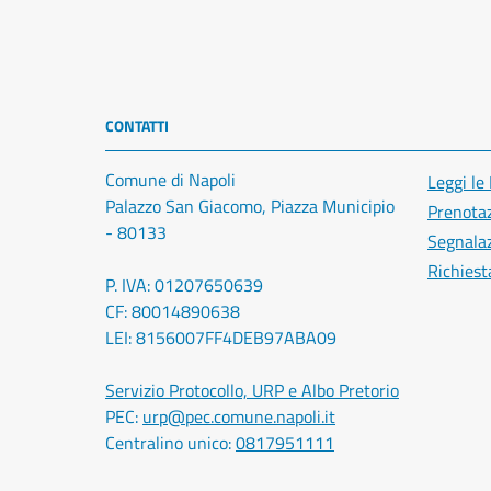
CONTATTI
Comune di Napoli
Leggi le
Palazzo San Giacomo, Piazza Municipio
Prenota
- 80133
Segnalaz
Richiest
P. IVA: 01207650639
CF: 80014890638
LEI: 8156007FF4DEB97ABA09
Servizio Protocollo, URP e Albo Pretorio
PEC:
urp@pec.comune.napoli.it
Centralino unico:
0817951111