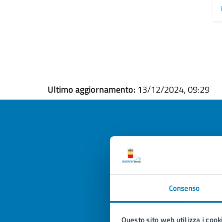
Ultimo aggiornamento:
13/12/2024, 09:29
Quan
pagi
Consenso
Valuta la
Selezi
Valuta 
Val
Questo sito web utilizza i cook