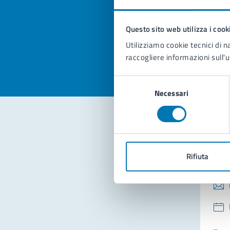
pagi
Questo sito web utilizza i cook
Valuta la
Selezi
Utilizziamo cookie tecnici di n
Valuta 
Val
raccogliere informazioni sull'u
Selezione
Necessari
del
consenso
Con
Rifiuta