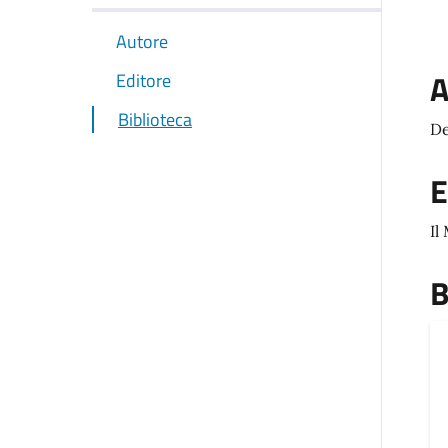
Autore
A
Editore
Biblioteca
De
E
Il
B