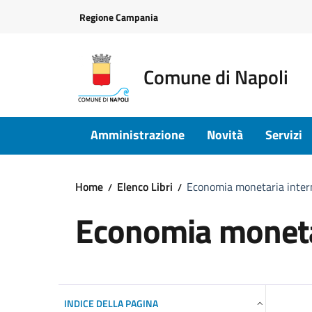
Vai ai contenuti
Vai al footer
Regione Campania
Comune di Napoli
Amministrazione
Novità
Servizi
Home
Elenco Libri
Economia monetaria inter
Economia moneta
INDICE DELLA PAGINA