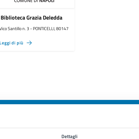
Biblioteca Grazia Deledda
Vico Santillo n. 3 - PONTICELLI, 80147
Leggi di più
to sono chiare le informazioni su questa
Dettagli