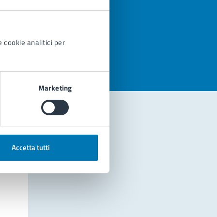
azioni
 cookie analitici per
Marketing
Accetta tutti