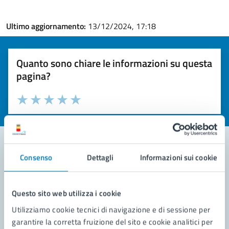
Ultimo aggiornamento:
13/12/2024, 17:18
Quanto sono chiare le informazioni su questa
pagina?
Valuta la chiarezza delle informazioni (da 1 a 5 stelle)
Seleziona il numero di stelle per valutare la chiarezza delle i
Valuta 1 stelle su 5
Valuta 2 stelle su 5
Valuta 3 stelle su 5
Valuta 4 stelle su 5
Valuta 5 stelle su 5
Consenso
Dettagli
Informazioni sui cookie
Contatta il comune
Leggi le domande frequenti
Questo sito web utilizza i cookie
Utilizziamo cookie tecnici di navigazione e di sessione per
Richiedi assistenza
garantire la corretta fruizione del sito e cookie analitici per