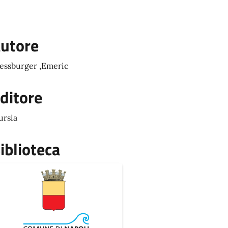
utore
essburger ,Emeric
ditore
rsia
iblioteca