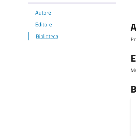
Autore
A
Editore
Biblioteca
Pr
E
Mu
B