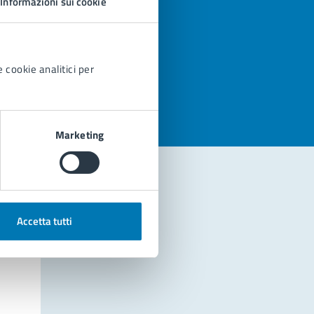
Informazioni sui cookie
azioni
 cookie analitici per
Marketing
Accetta tutti