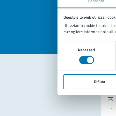
Consenso
Quan
pagi
Questo sito web utilizza i cook
Valuta la
Selezi
Utilizziamo cookie tecnici di n
Valuta 
Val
raccogliere informazioni sull'u
Selezione
Necessari
del
consenso
Con
Rifiuta