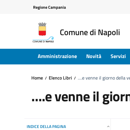
Vai ai contenuti
Vai al footer
Regione Campania
Comune di Napoli
Amministrazione
Novità
Servizi
Home
Elenco Libri
….e venne il giorno della 
….e venne il gior
INDICE DELLA PAGINA