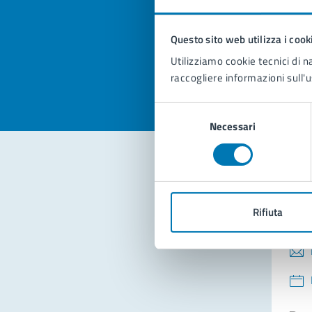
pagi
Questo sito web utilizza i cook
Valuta la
Selezi
Utilizziamo cookie tecnici di n
Valuta 
Val
raccogliere informazioni sull'u
Selezione
Necessari
del
consenso
Con
Rifiuta