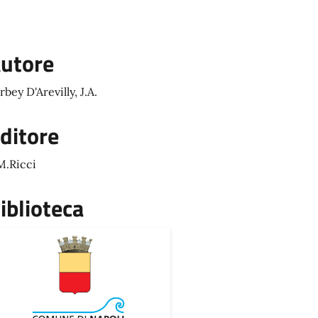
utore
rbey D'Arevilly, J.A.
ditore
M.Ricci
iblioteca