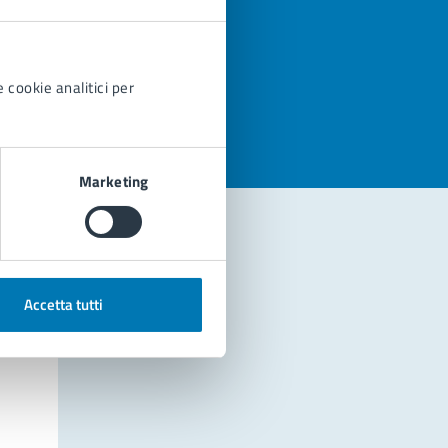
azioni
 cookie analitici per
Marketing
Accetta tutti