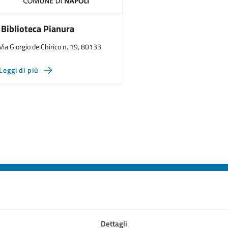
Biblioteca Pianura
Via Giorgio de Chirico n. 19, 80133
Leggi di più
to sono chiare le informazioni su questa
Dettagli