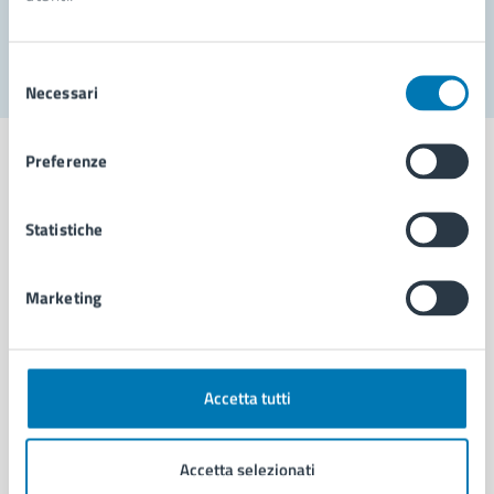
Segnala disservizio
Selezione
Necessari
del
consenso
Preferenze
Statistiche
Comune di Napoli
Marketing
AMMINISTRAZIONE
Aree amministrative
Organi di governo
Municipalità
Accetta tutti
Uffici
Enti e fondazioni
Accetta selezionati
Politici