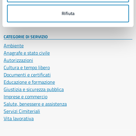
Personale amministrativo
Documenti e dati
Rifiuta
Intranet, posta aziendale e protocollo
CATEGORIE DI SERVIZIO
Ambiente
Anagrafe e stato civile
Autorizzazioni
Cultura e tempo libero
Documenti e certificati
Educazione e formazione
Giustizia e sicurezza pubblica
Imprese e commercio
Salute, benessere e assistenza
Servizi Cimiteriali
Vita lavorativa