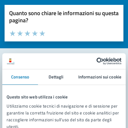
Quanto sono chiare le informazioni su questa
pagina?
Valuta la chiarezza delle informazioni (da 1 a 5 stelle)
Seleziona il numero di stelle per valutare la chiarezza delle i
Valuta 1 stelle su 5
Valuta 2 stelle su 5
Valuta 3 stelle su 5
Valuta 4 stelle su 5
Valuta 5 stelle su 5
Contatta il comune
Consenso
Dettagli
Informazioni sui cookie
Leggi le domande frequenti
Richiedi assistenza
Questo sito web utilizza i cookie
Utilizziamo cookie tecnici di navigazione e di sessione per
Prenota appuntamento
garantire la corretta fruizione del sito e cookie analitici per
raccogliere informazioni sull'uso del sito da parte degli
Problemi in città
utenti.