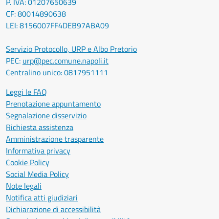
P. IVA: 01207650639
CF: 80014890638
LEI: 8156007FF4DEB97ABA09
Servizio Protocollo, URP e Albo Pretorio
PEC:
urp@pec.comune.napoli.it
Centralino unico:
0817951111
Leggi le FAQ
Prenotazione appuntamento
Segnalazione disservizio
Richiesta assistenza
Amministrazione trasparente
Informativa privacy
Cookie Policy
Social Media Policy
Note legali
Notifica atti giudiziari
Dichiarazione di accessibilità