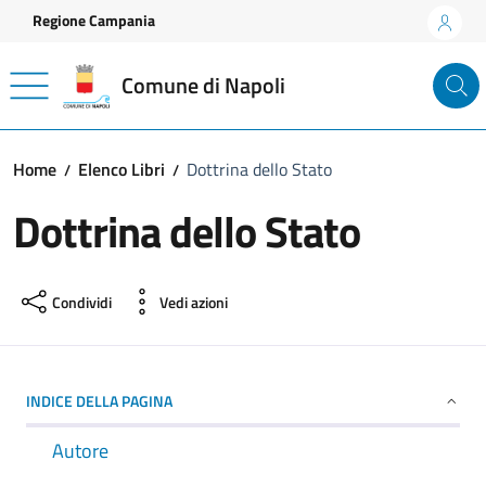
Vai ai contenuti
Vai al footer
Regione Campania
Comune di Napoli
Home
Elenco Libri
Dottrina dello Stato
Dottrina dello Stato
Condividi
Vedi azioni
INDICE DELLA PAGINA
Autore