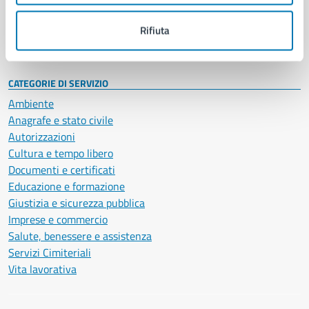
Personale amministrativo
Documenti e dati
Rifiuta
Intranet, posta aziendale e protocollo
CATEGORIE DI SERVIZIO
Ambiente
Anagrafe e stato civile
Autorizzazioni
Cultura e tempo libero
Documenti e certificati
Educazione e formazione
Giustizia e sicurezza pubblica
Imprese e commercio
Salute, benessere e assistenza
Servizi Cimiteriali
Vita lavorativa