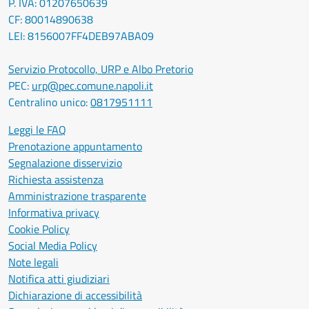
P. IVA: 01207650639
CF: 80014890638
LEI: 8156007FF4DEB97ABA09
Servizio Protocollo, URP e Albo Pretorio
PEC:
urp@pec.comune.napoli.it
Centralino unico:
0817951111
Leggi le FAQ
Prenotazione appuntamento
Segnalazione disservizio
Richiesta assistenza
Amministrazione trasparente
Informativa privacy
Cookie Policy
Social Media Policy
Note legali
Notifica atti giudiziari
Dichiarazione di accessibilità