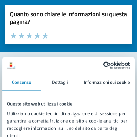
Quanto sono chiare le informazioni su questa
pagina?
Valuta la chiarezza delle informazioni (da 1 a 5 stelle)
Seleziona il numero di stelle per valutare la chiarezza delle i
Valuta 1 stelle su 5
Valuta 2 stelle su 5
Valuta 3 stelle su 5
Valuta 4 stelle su 5
Valuta 5 stelle su 5
Contatta il comune
Consenso
Dettagli
Informazioni sui cookie
Leggi le domande frequenti
Richiedi assistenza
Questo sito web utilizza i cookie
Utilizziamo cookie tecnici di navigazione e di sessione per
Prenota appuntamento
garantire la corretta fruizione del sito e cookie analitici per
raccogliere informazioni sull'uso del sito da parte degli
Problemi in città
utenti.