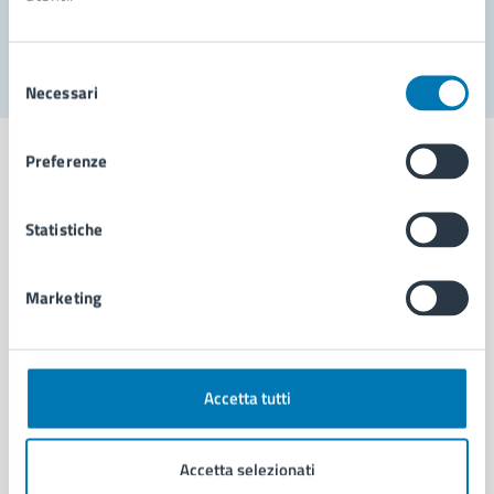
Segnala disservizio
Selezione
Necessari
del
consenso
Preferenze
Statistiche
Comune di Napoli
Marketing
AMMINISTRAZIONE
Aree amministrative
Organi di governo
Municipalità
Accetta tutti
Uffici
Enti e fondazioni
Accetta selezionati
Politici