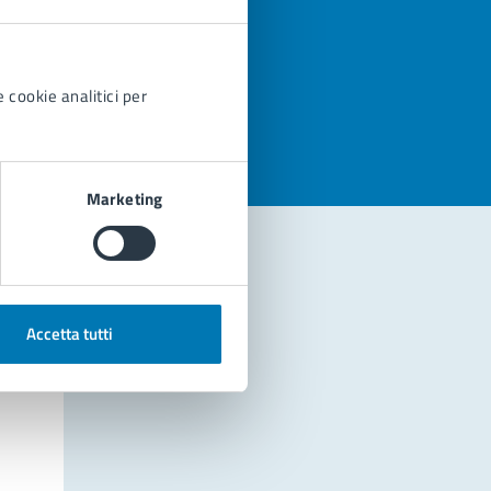
azioni
 cookie analitici per
Marketing
Accetta tutti