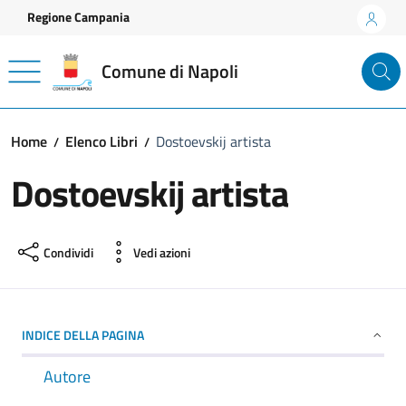
Vai ai contenuti
Vai al footer
Regione Campania
Comune di Napoli
Home
Elenco Libri
Dostoevskij artista
Dostoevskij artista
Condividi
Vedi azioni
INDICE DELLA PAGINA
Autore