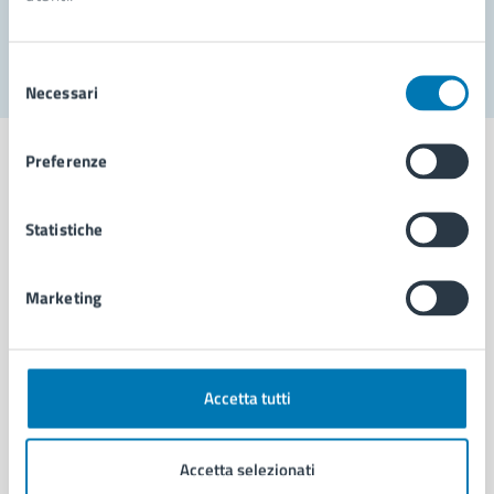
Segnala disservizio
Selezione
Necessari
del
consenso
Preferenze
Statistiche
Comune di Napoli
Marketing
AMMINISTRAZIONE
Aree amministrative
Organi di governo
Municipalità
Accetta tutti
Uffici
Enti e fondazioni
Accetta selezionati
Politici