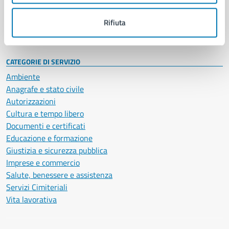
Personale amministrativo
Documenti e dati
Rifiuta
Intranet, posta aziendale e protocollo
CATEGORIE DI SERVIZIO
Ambiente
Anagrafe e stato civile
Autorizzazioni
Cultura e tempo libero
Documenti e certificati
Educazione e formazione
Giustizia e sicurezza pubblica
Imprese e commercio
Salute, benessere e assistenza
Servizi Cimiteriali
Vita lavorativa