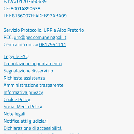
P. IVA: 01207650639
CF: 80014890638
LEI: 8156007FF4DEB97ABA09
Servizio Protocollo, URP e Albo Pretorio
PEC:
urp@pec.comune.napoli.it
Centralino unico:
0817951111
Leggi le FAQ
Prenotazione appuntamento
Segnalazione disservizio
Richiesta assistenza
Amministrazione trasparente
Informativa privacy
Cookie Policy
Social Media Policy
Note legali
Notifica atti giudiziari
Dichiarazione di accessibilità