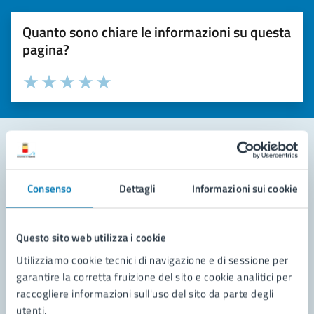
Quanto sono chiare le informazioni su questa
pagina?
Valuta la chiarezza delle informazioni (da 1 a 5 stelle)
Seleziona il numero di stelle per valutare la chiarezza delle i
Valuta 1 stelle su 5
Valuta 2 stelle su 5
Valuta 3 stelle su 5
Valuta 4 stelle su 5
Valuta 5 stelle su 5
Contatta il comune
Consenso
Dettagli
Informazioni sui cookie
Leggi le domande frequenti
Richiedi assistenza
Questo sito web utilizza i cookie
Utilizziamo cookie tecnici di navigazione e di sessione per
Prenota appuntamento
garantire la corretta fruizione del sito e cookie analitici per
raccogliere informazioni sull'uso del sito da parte degli
Problemi in città
utenti.