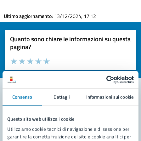
Ultimo aggiornamento:
13/12/2024, 17:12
Quanto sono chiare le informazioni su questa
pagina?
Valuta la chiarezza delle informazioni (da 1 a 5 stelle)
Seleziona il numero di stelle per valutare la chiarezza delle i
Valuta 1 stelle su 5
Valuta 2 stelle su 5
Valuta 3 stelle su 5
Valuta 4 stelle su 5
Valuta 5 stelle su 5
Consenso
Dettagli
Informazioni sui cookie
Contatta il comune
Leggi le domande frequenti
Questo sito web utilizza i cookie
Utilizziamo cookie tecnici di navigazione e di sessione per
Richiedi assistenza
garantire la corretta fruizione del sito e cookie analitici per