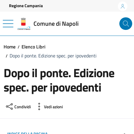
Vai ai contenuti
Vai al footer
Regione Campania
Comune di Napoli
Home
Elenco Libri
Dopo il ponte. Edizione spec. per ipovedenti
Dopo il ponte. Edizione
spec. per ipovedenti
Condividi
Vedi azioni
INDICE DELLA PAGINA