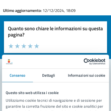
Ultimo aggiornamento:
12/12/2024, 18:09
Quanto sono chiare le informazioni su questa
pagina?
Valuta la chiarezza delle informazioni (da 1 a 5 stelle)
Seleziona il numero di stelle per valutare la chiarezza delle i
Valuta 1 stelle su 5
Valuta 2 stelle su 5
Valuta 3 stelle su 5
Valuta 4 stelle su 5
Valuta 5 stelle su 5
Consenso
Dettagli
Informazioni sui cookie
Contatta il comune
Leggi le domande frequenti
Questo sito web utilizza i cookie
Richiedi assistenza
Utilizziamo cookie tecnici di navigazione e di sessione per
garantire la corretta fruizione del sito e cookie analitici per
Prenota appuntamento