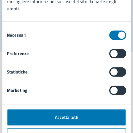
raccogliere informazioni sull'uso del sito da parte degli
utenti.
Problemi in città
Segnala disservizio
Selezione
Necessari
del
consenso
Preferenze
Statistiche
Comune di Napoli
Marketing
AMMINISTRAZIONE
Aree amministrative
Accetta tutti
Organi di governo
Municipalità