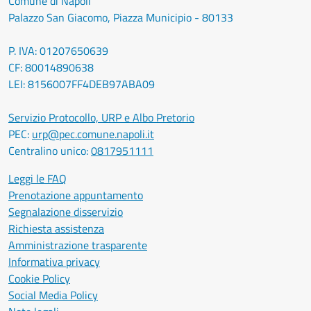
Comune di Napoli
Palazzo San Giacomo, Piazza Municipio - 80133
P. IVA: 01207650639
CF: 80014890638
LEI: 8156007FF4DEB97ABA09
Servizio Protocollo, URP e Albo Pretorio
PEC:
urp@pec.comune.napoli.it
Centralino unico:
0817951111
Leggi le FAQ
Prenotazione appuntamento
Segnalazione disservizio
Richiesta assistenza
Amministrazione trasparente
Informativa privacy
Cookie Policy
Social Media Policy