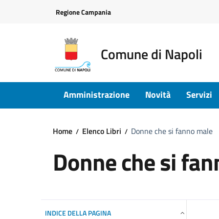
Vai ai contenuti
Vai al footer
Regione Campania
Comune di Napoli
Amministrazione
Novità
Servizi
Home
Elenco Libri
Donne che si fanno male
Donne che si fan
INDICE DELLA PAGINA