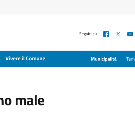
Facebook
X
Seguici su:
Vivere il Comune
Municipalità
Temp
no male