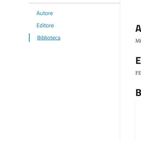
Autore
A
Editore
Biblioteca
Mi
E
FE
B