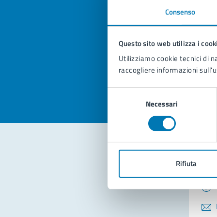
Consenso
Quan
pagi
Questo sito web utilizza i cook
Utilizziamo cookie tecnici di n
Valuta la
Selezi
raccogliere informazioni sull'u
Valuta 
Val
Selezione
Necessari
del
consenso
Con
Rifiuta