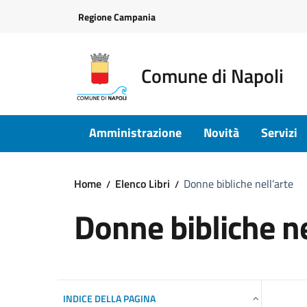
Vai ai contenuti
Vai al footer
Regione Campania
Comune di Napoli
Amministrazione
Novità
Servizi
Home
Elenco Libri
Donne bibliche nell’arte
Donne bibliche ne
INDICE DELLA PAGINA