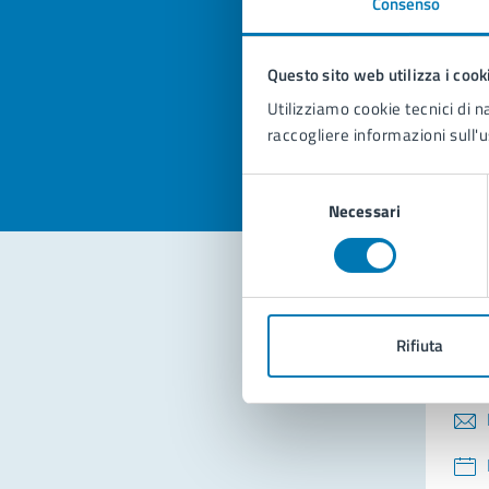
Consenso
Quan
pagi
Questo sito web utilizza i cook
Valuta la
Selezi
Utilizziamo cookie tecnici di n
Valuta 
Val
raccogliere informazioni sull'u
Selezione
Necessari
del
consenso
Con
Rifiuta