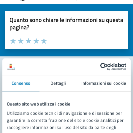
Quanto sono chiare le informazioni su questa
pagina?
Valuta la chiarezza delle informazioni (da 1 a 5 stelle)
Seleziona il numero di stelle per valutare la chiarezza delle i
Valuta 1 stelle su 5
Valuta 2 stelle su 5
Valuta 3 stelle su 5
Valuta 4 stelle su 5
Valuta 5 stelle su 5
Contatta il comune
Consenso
Dettagli
Informazioni sui cookie
Leggi le domande frequenti
Questo sito web utilizza i cookie
Richiedi assistenza
Utilizziamo cookie tecnici di navigazione e di sessione per
Prenota appuntamento
garantire la corretta fruizione del sito e cookie analitici per
raccogliere informazioni sull'uso del sito da parte degli