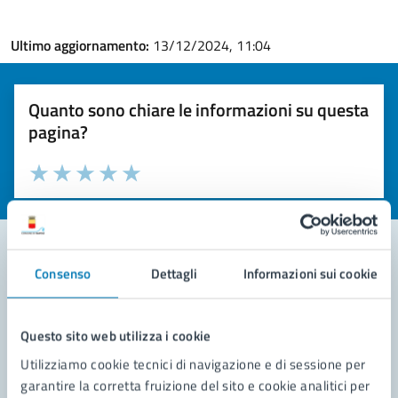
Ultimo aggiornamento:
13/12/2024, 11:04
Quanto sono chiare le informazioni su questa
pagina?
Valuta la chiarezza delle informazioni (da 1 a 5 stelle)
Seleziona il numero di stelle per valutare la chiarezza delle i
Valuta 1 stelle su 5
Valuta 2 stelle su 5
Valuta 3 stelle su 5
Valuta 4 stelle su 5
Valuta 5 stelle su 5
Consenso
Dettagli
Informazioni sui cookie
Contatta il comune
Leggi le domande frequenti
Questo sito web utilizza i cookie
Utilizziamo cookie tecnici di navigazione e di sessione per
Richiedi assistenza
garantire la corretta fruizione del sito e cookie analitici per