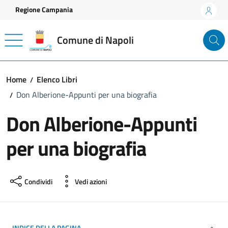
Vai ai contenuti
Vai al footer
Regione Campania
Comune di Napoli
Home
Elenco Libri
Don Alberione-Appunti per una biografia
Don Alberione-Appunti
per una biografia
Condividi
Vedi azioni
INDICE DELLA PAGINA