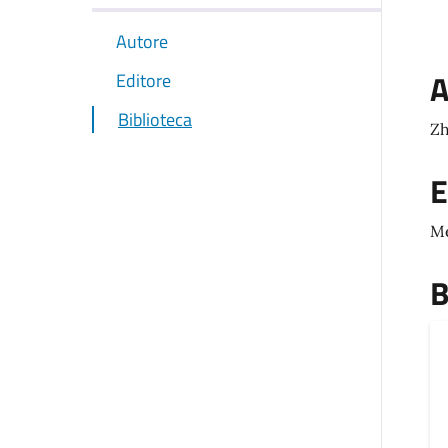
Autore
A
Editore
Biblioteca
Z
E
Me
B