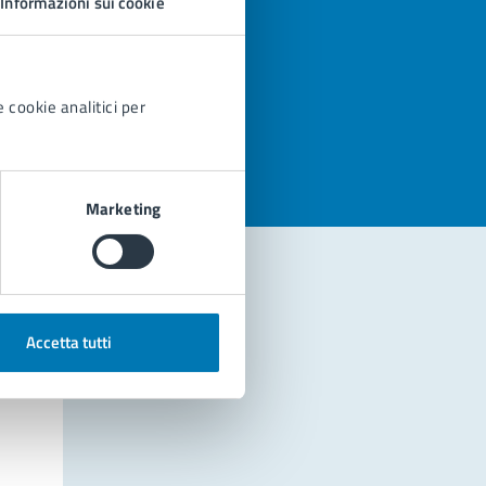
Informazioni sui cookie
azioni
 cookie analitici per
Marketing
Accetta tutti