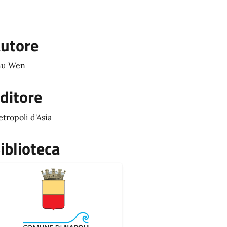
utore
hu Wen
ditore
tropoli d'Asia
iblioteca