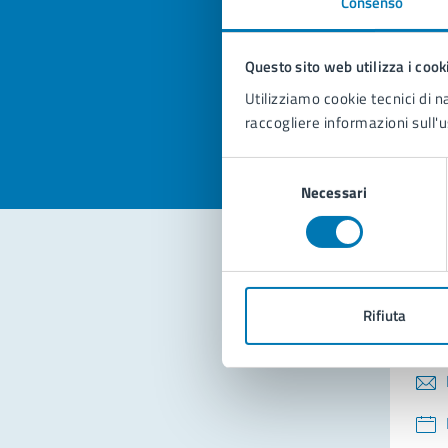
Consenso
Quan
pagi
Questo sito web utilizza i cook
Valuta la
Selezi
Utilizziamo cookie tecnici di n
Valuta 
Val
raccogliere informazioni sull'u
Selezione
Necessari
del
consenso
Con
Rifiuta