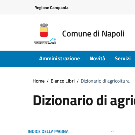
Vai ai contenuti
Vai al footer
Regione Campania
Comune di Napoli
Amministrazione
Novità
Servizi
Home
Elenco Libri
Dizionario di agricoltura
Dizionario di agr
INDICE DELLA PAGINA