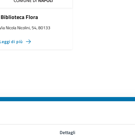
Biblioteca Flora
Via Nicola Nicolini, 54, 80133
Leggi di più
to sono chiare le informazioni su questa
Dettagli