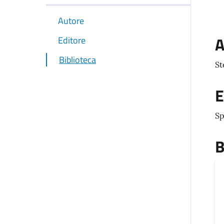
Autore
A
Editore
Biblioteca
St
E
Sp
B