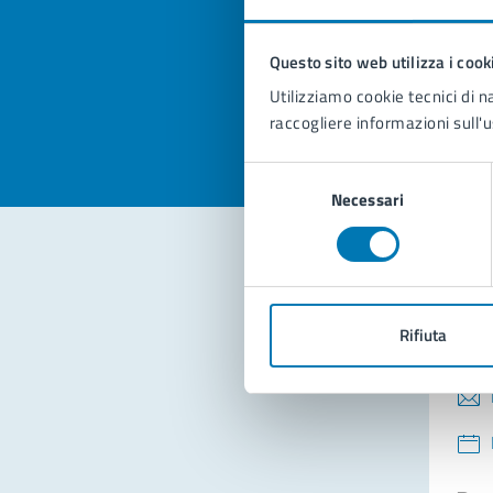
pagi
Questo sito web utilizza i cook
Valuta la
Selezi
Utilizziamo cookie tecnici di n
Valuta 
Val
raccogliere informazioni sull'u
Selezione
Necessari
del
consenso
Con
Rifiuta