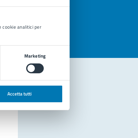
azioni
 cookie analitici per
Marketing
Accetta tutti