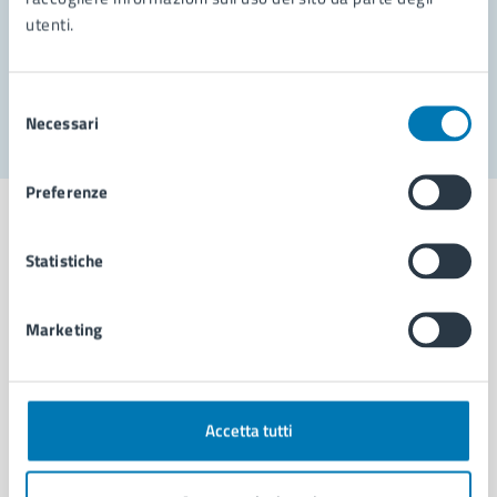
utenti.
Problemi in città
Segnala disservizio
Selezione
Necessari
del
consenso
Preferenze
Statistiche
Comune di Napoli
Marketing
AMMINISTRAZIONE
Aree amministrative
Organi di governo
Accetta tutti
Municipalità
Uffici