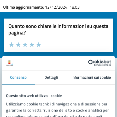
Ultimo aggiornamento:
12/12/2024, 18:03
Quanto sono chiare le informazioni su questa
pagina?
Valuta la chiarezza delle informazioni (da 1 a 5 stelle)
Seleziona il numero di stelle per valutare la chiarezza delle i
Valuta 1 stelle su 5
Valuta 2 stelle su 5
Valuta 3 stelle su 5
Valuta 4 stelle su 5
Valuta 5 stelle su 5
Consenso
Dettagli
Informazioni sui cookie
Contatta il comune
Leggi le domande frequenti
Questo sito web utilizza i cookie
Richiedi assistenza
Utilizziamo cookie tecnici di navigazione e di sessione per
garantire la corretta fruizione del sito e cookie analitici per
Prenota appuntamento
raccogliere informazioni sull'uso del sito da parte degli