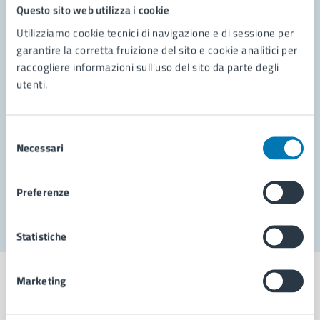
Questo sito web utilizza i cookie
Utilizziamo cookie tecnici di navigazione e di sessione per
Contatta il comune
garantire la corretta fruizione del sito e cookie analitici per
Leggi le domande frequenti
raccogliere informazioni sull'uso del sito da parte degli
utenti.
Richiedi assistenza
Prenota appuntamento
Selezione
Necessari
del
Problemi in città
consenso
Segnala disservizio
Preferenze
Statistiche
Marketing