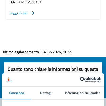
LOREM IPSUM, 80133
Leggi di più
Ultimo aggiornamento:
13/12/2024, 16:55
Quanto sono chiare le informazioni su questa
pagina?
Valuta la chiarezza delle informazioni (da 1 a 5 stelle)
Seleziona il numero di stelle per valutare la chiarezza delle i
Valuta 1 stelle su 5
Valuta 2 stelle su 5
Valuta 3 stelle su 5
Valuta 4 stelle su 5
Valuta 5 stelle su 5
Consenso
Dettagli
Informazioni sui cookie