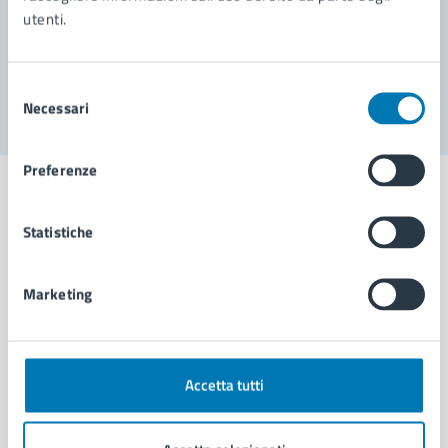
utenti.
Problemi in città
Segnala disservizio
Selezione
Necessari
del
consenso
Preferenze
Statistiche
Comune di Napoli
Marketing
AMMINISTRAZIONE
Aree amministrative
Organi di governo
Accetta tutti
Municipalità
Uffici