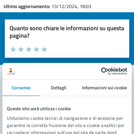
Ultimo aggiornamento:
13/12/2024, 18:03
Quanto sono chiare le informazioni su questa
pagina?
Valuta la chiarezza delle informazioni (da 1 a 5 stelle)
Seleziona il numero di stelle per valutare la chiarezza delle i
Valuta 1 stelle su 5
Valuta 2 stelle su 5
Valuta 3 stelle su 5
Valuta 4 stelle su 5
Valuta 5 stelle su 5
Consenso
Dettagli
Informazioni sui cookie
Contatta il comune
Leggi le domande frequenti
Questo sito web utilizza i cookie
Richiedi assistenza
Utilizziamo cookie tecnici di navigazione e di sessione per
garantire la corretta fruizione del sito e cookie analitici per
Prenota appuntamento
raccogliere informazioni sull'uso del sito da parte degli