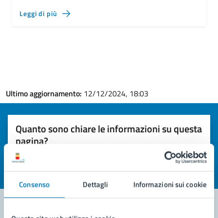
Leggi di più
Ultimo aggiornamento:
12/12/2024, 18:03
Quanto sono chiare le informazioni su questa
pagina?
Valuta la chiarezza delle informazioni (da 1 a 5 stelle)
Seleziona il numero di stelle per valutare la chiarezza delle i
Valuta 1 stelle su 5
Valuta 2 stelle su 5
Valuta 3 stelle su 5
Valuta 4 stelle su 5
Valuta 5 stelle su 5
Consenso
Dettagli
Informazioni sui cookie