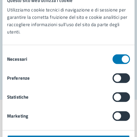
Questo sito web utilizza i cookie
Contatta il comune
Utilizziamo cookie tecnici di navigazione e di sessione per
garantire la corretta fruizione del sito e cookie analitici per
Leggi le domande frequenti
raccogliere informazioni sull'uso del sito da parte degli
utenti.
Richiedi assistenza
Prenota appuntamento
Selezione
Necessari
Problemi in città
del
consenso
Segnala disservizio
Preferenze
Statistiche
Marketing
Comune di Napoli