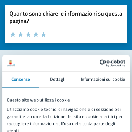
Quanto sono chiare le informazioni su questa
pagina?
Valuta la chiarezza delle informazioni (da 1 a 5 stelle)
Seleziona il numero di stelle per valutare la chiarezza delle i
Valuta 1 stelle su 5
Valuta 2 stelle su 5
Valuta 3 stelle su 5
Valuta 4 stelle su 5
Valuta 5 stelle su 5
Contatta il comune
Consenso
Dettagli
Informazioni sui cookie
Leggi le domande frequenti
Richiedi assistenza
Questo sito web utilizza i cookie
Utilizziamo cookie tecnici di navigazione e di sessione per
Prenota appuntamento
garantire la corretta fruizione del sito e cookie analitici per
raccogliere informazioni sull'uso del sito da parte degli
Problemi in città
utenti.