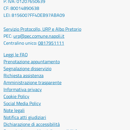
P. IVA: 01207650639
CF: 80014890638
LEI: 8156007FF4DEB97ABA09
Servizio Protocollo, URP e Albo Pretorio
PEC:
urp@pec.comune.napoli.it
Centralino unico:
0817951111
Leggi le FAQ
Prenotazione appuntamento
Segnalazione disservizio
Richiesta assistenza
Amministrazione trasparente
Informativa privacy
Cookie Policy
Social Media Policy
Note legali
Notifica atti giudiziari
Dichiarazione di accessibilità