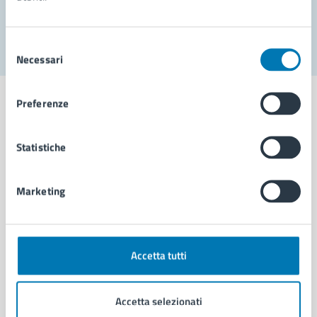
Segnala disservizio
Selezione
Necessari
del
consenso
Preferenze
Statistiche
Comune di Napoli
Marketing
AMMINISTRAZIONE
Aree amministrative
Organi di governo
Municipalità
Accetta tutti
Uffici
Enti e fondazioni
Accetta selezionati
Politici