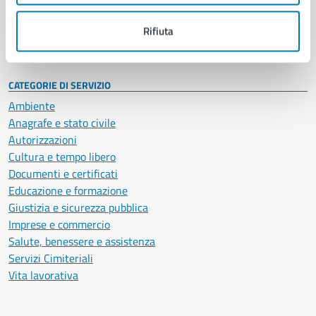
Personale amministrativo
Documenti e dati
Rifiuta
Intranet, posta aziendale e protocollo
CATEGORIE DI SERVIZIO
Ambiente
Anagrafe e stato civile
Autorizzazioni
Cultura e tempo libero
Documenti e certificati
Educazione e formazione
Giustizia e sicurezza pubblica
Imprese e commercio
Salute, benessere e assistenza
Servizi Cimiteriali
Vita lavorativa