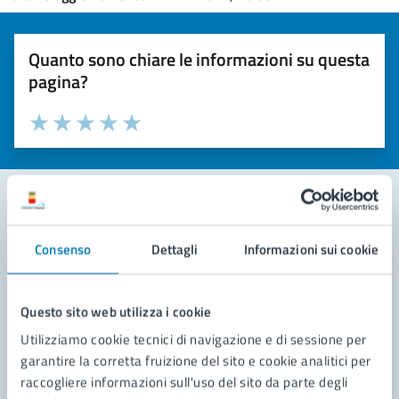
Quanto sono chiare le informazioni su questa
pagina?
Valuta la chiarezza delle informazioni (da 1 a 5 stelle)
Seleziona il numero di stelle per valutare la chiarezza delle i
Valuta 1 stelle su 5
Valuta 2 stelle su 5
Valuta 3 stelle su 5
Valuta 4 stelle su 5
Valuta 5 stelle su 5
Contatta il comune
Consenso
Dettagli
Informazioni sui cookie
Leggi le domande frequenti
Questo sito web utilizza i cookie
Richiedi assistenza
Utilizziamo cookie tecnici di navigazione e di sessione per
Prenota appuntamento
garantire la corretta fruizione del sito e cookie analitici per
raccogliere informazioni sull'uso del sito da parte degli