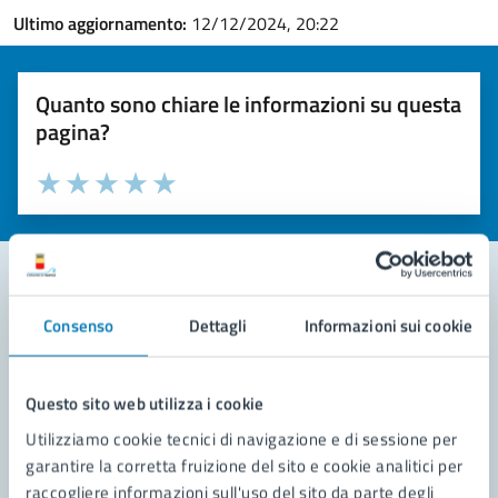
Ultimo aggiornamento:
12/12/2024, 20:22
Quanto sono chiare le informazioni su questa
pagina?
Valuta la chiarezza delle informazioni (da 1 a 5 stelle)
Seleziona il numero di stelle per valutare la chiarezza delle i
Valuta 1 stelle su 5
Valuta 2 stelle su 5
Valuta 3 stelle su 5
Valuta 4 stelle su 5
Valuta 5 stelle su 5
Consenso
Dettagli
Informazioni sui cookie
Contatta il comune
Leggi le domande frequenti
Questo sito web utilizza i cookie
Richiedi assistenza
Utilizziamo cookie tecnici di navigazione e di sessione per
garantire la corretta fruizione del sito e cookie analitici per
Prenota appuntamento
raccogliere informazioni sull'uso del sito da parte degli