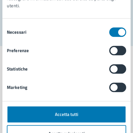
utenti.
Problemi in città
Segnala disservizio
Selezione
Necessari
del
consenso
Preferenze
Statistiche
Comune di Napoli
Marketing
AMMINISTRAZIONE
Aree amministrative
Organi di governo
Accetta tutti
Municipalità
Uffici