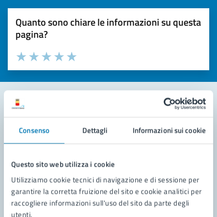
Quanto sono chiare le informazioni su questa
pagina?
Valuta la chiarezza delle informazioni (da 1 a 5 stelle)
Seleziona il numero di stelle per valutare la chiarezza delle i
Valuta 1 stelle su 5
Valuta 2 stelle su 5
Valuta 3 stelle su 5
Valuta 4 stelle su 5
Valuta 5 stelle su 5
Contatta il comune
Consenso
Dettagli
Informazioni sui cookie
Leggi le domande frequenti
Richiedi assistenza
Questo sito web utilizza i cookie
Utilizziamo cookie tecnici di navigazione e di sessione per
Prenota appuntamento
garantire la corretta fruizione del sito e cookie analitici per
raccogliere informazioni sull'uso del sito da parte degli
Problemi in città
utenti.