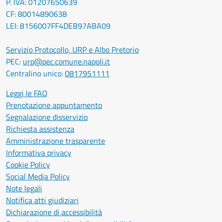
P. IVA: 01207650639
CF: 80014890638
LEI: 8156007FF4DEB97ABA09
Servizio Protocollo, URP e Albo Pretorio
PEC:
urp@pec.comune.napoli.it
Centralino unico:
0817951111
Leggi le FAQ
Prenotazione appuntamento
Segnalazione disservizio
Richiesta assistenza
Amministrazione trasparente
Informativa privacy
Cookie Policy
Social Media Policy
Note legali
Notifica atti giudiziari
Dichiarazione di accessibilità