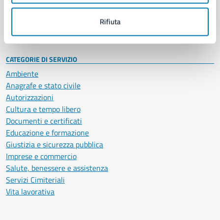
Personale amministrativo
Documenti e dati
Rifiuta
Intranet, posta aziendale e protocollo
CATEGORIE DI SERVIZIO
Ambiente
Anagrafe e stato civile
Autorizzazioni
Cultura e tempo libero
Documenti e certificati
Educazione e formazione
Giustizia e sicurezza pubblica
Imprese e commercio
Salute, benessere e assistenza
Servizi Cimiteriali
Vita lavorativa