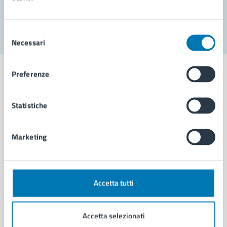
Segnala disservizio
Selezione
Necessari
del
consenso
Preferenze
Statistiche
Comune di Napoli
Marketing
AMMINISTRAZIONE
Aree amministrative
Organi di governo
Municipalità
Accetta tutti
Uffici
Enti e fondazioni
Accetta selezionati
Politici