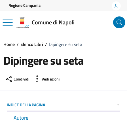
Vai ai contenuti
Vai al footer
Regione Campania
Comune di Napoli
Home
Elenco Libri
Dipingere su seta
Dipingere su seta
Condividi
Vedi azioni
INDICE DELLA PAGINA
Autore