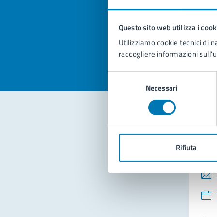
pagi
Questo sito web utilizza i cook
Valuta la
Selezi
Utilizziamo cookie tecnici di n
Valuta 
Val
raccogliere informazioni sull'u
Selezione
Necessari
del
consenso
Con
Rifiuta