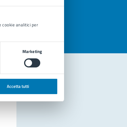
azioni
 cookie analitici per
Marketing
Accetta tutti