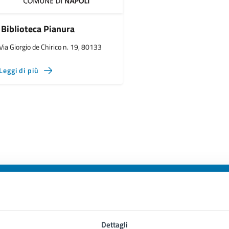
Biblioteca Pianura
Via Giorgio de Chirico n. 19, 80133
Leggi di più
to sono chiare le informazioni su questa
Dettagli