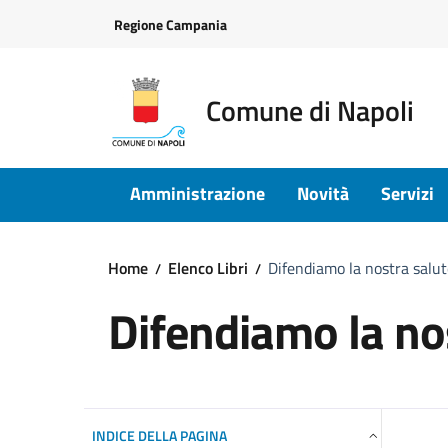
Vai ai contenuti
Vai al footer
Regione Campania
Comune di Napoli
Amministrazione
Novità
Servizi
Home
Elenco Libri
Difendiamo la nostra salu
Difendiamo la no
INDICE DELLA PAGINA