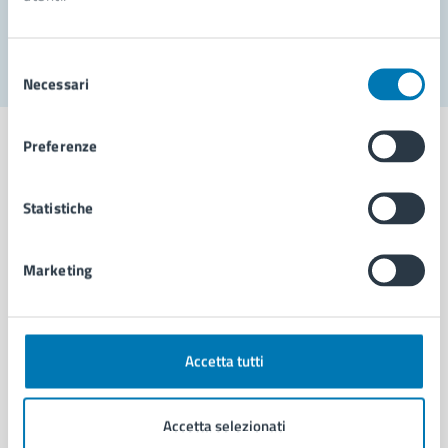
Segnala disservizio
Selezione
Necessari
del
consenso
Preferenze
Statistiche
Comune di Napoli
Marketing
AMMINISTRAZIONE
Aree amministrative
Organi di governo
Municipalità
Accetta tutti
Uffici
Enti e fondazioni
Accetta selezionati
Politici