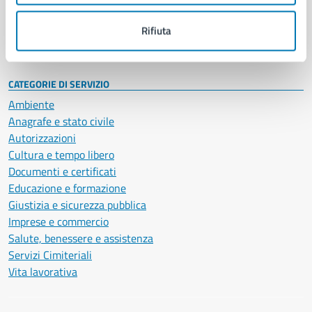
Personale amministrativo
Documenti e dati
Rifiuta
Intranet, posta aziendale e protocollo
CATEGORIE DI SERVIZIO
Ambiente
Anagrafe e stato civile
Autorizzazioni
Cultura e tempo libero
Documenti e certificati
Educazione e formazione
Giustizia e sicurezza pubblica
Imprese e commercio
Salute, benessere e assistenza
Servizi Cimiteriali
Vita lavorativa