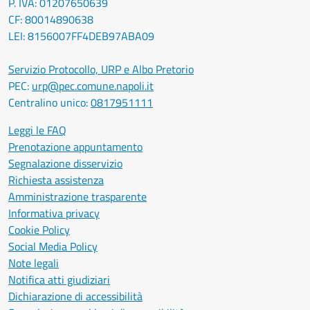
P. IVA: 01207650639
CF: 80014890638
LEI: 8156007FF4DEB97ABA09
Servizio Protocollo, URP e Albo Pretorio
PEC:
urp@pec.comune.napoli.it
Centralino unico:
0817951111
Leggi le FAQ
Prenotazione appuntamento
Segnalazione disservizio
Richiesta assistenza
Amministrazione trasparente
Informativa privacy
Cookie Policy
Social Media Policy
Note legali
Notifica atti giudiziari
Dichiarazione di accessibilità