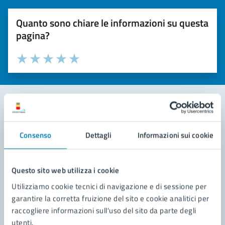
Quanto sono chiare le informazioni su questa
pagina?
Valuta la chiarezza delle informazioni (da 1 a 5 stelle)
Seleziona il numero di stelle per valutare la chiarezza delle i
Valuta 1 stelle su 5
Valuta 2 stelle su 5
Valuta 3 stelle su 5
Valuta 4 stelle su 5
Valuta 5 stelle su 5
Contatta il comune
Consenso
Dettagli
Informazioni sui cookie
Leggi le domande frequenti
Richiedi assistenza
Questo sito web utilizza i cookie
Utilizziamo cookie tecnici di navigazione e di sessione per
Prenota appuntamento
garantire la corretta fruizione del sito e cookie analitici per
raccogliere informazioni sull'uso del sito da parte degli
Problemi in città
utenti.