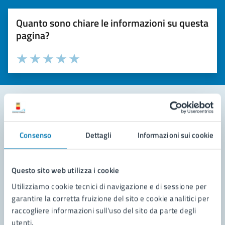
Quanto sono chiare le informazioni su questa
pagina?
Valuta la chiarezza delle informazioni (da 1 a 5 stelle)
Seleziona il numero di stelle per valutare la chiarezza delle i
Valuta 1 stelle su 5
Valuta 2 stelle su 5
Valuta 3 stelle su 5
Valuta 4 stelle su 5
Valuta 5 stelle su 5
Contatta il comune
Consenso
Dettagli
Informazioni sui cookie
Leggi le domande frequenti
Richiedi assistenza
Questo sito web utilizza i cookie
Utilizziamo cookie tecnici di navigazione e di sessione per
Prenota appuntamento
garantire la corretta fruizione del sito e cookie analitici per
raccogliere informazioni sull'uso del sito da parte degli
Problemi in città
utenti.