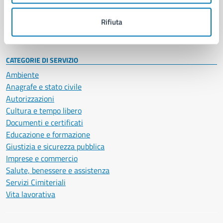
Personale amministrativo
Documenti e dati
Rifiuta
Intranet, posta aziendale e protocollo
CATEGORIE DI SERVIZIO
Ambiente
Anagrafe e stato civile
Autorizzazioni
Cultura e tempo libero
Documenti e certificati
Educazione e formazione
Giustizia e sicurezza pubblica
Imprese e commercio
Salute, benessere e assistenza
Servizi Cimiteriali
Vita lavorativa