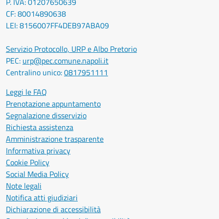
P. IVA: 01207650639
CF: 80014890638
LEI: 8156007FF4DEB97ABA09
Servizio Protocollo, URP e Albo Pretorio
PEC:
urp@pec.comune.napoli.it
Centralino unico:
0817951111
Leggi le FAQ
Prenotazione appuntamento
Segnalazione disservizio
Richiesta assistenza
Amministrazione trasparente
Informativa privacy
Cookie Policy
Social Media Policy
Note legali
Notifica atti giudiziari
Dichiarazione di accessibilità