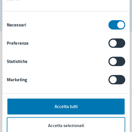
Segnala disservizio
Selezione
Necessari
del
consenso
Preferenze
Statistiche
Comune di Napoli
Marketing
AMMINISTRAZIONE
Aree amministrative
Organi di governo
Municipalità
Accetta tutti
Uffici
Enti e fondazioni
Accetta selezionati
Politici