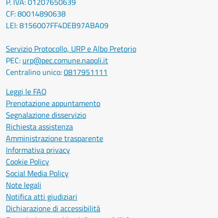
P. IVA: 01207650639
CF: 80014890638
LEI: 8156007FF4DEB97ABA09
Servizio Protocollo, URP e Albo Pretorio
PEC:
urp@pec.comune.napoli.it
Centralino unico:
0817951111
Leggi le FAQ
Prenotazione appuntamento
Segnalazione disservizio
Richiesta assistenza
Amministrazione trasparente
Informativa privacy
Cookie Policy
Social Media Policy
Note legali
Notifica atti giudiziari
Dichiarazione di accessibilità