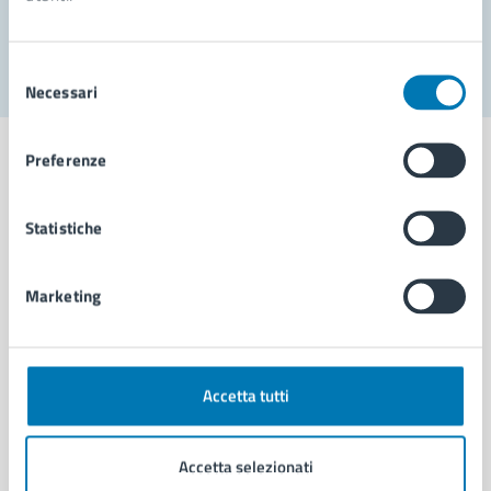
Segnala disservizio
Selezione
Necessari
del
consenso
Preferenze
Statistiche
Comune di Napoli
Marketing
AMMINISTRAZIONE
Aree amministrative
Organi di governo
Municipalità
Accetta tutti
Uffici
Enti e fondazioni
Accetta selezionati
Politici