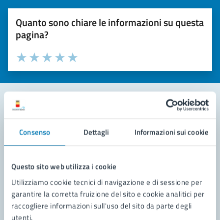
Quanto sono chiare le informazioni su questa
pagina?
Valuta la chiarezza delle informazioni (da 1 a 5 stelle)
Seleziona il numero di stelle per valutare la chiarezza delle i
Valuta 1 stelle su 5
Valuta 2 stelle su 5
Valuta 3 stelle su 5
Valuta 4 stelle su 5
Valuta 5 stelle su 5
Contatta il comune
Consenso
Dettagli
Informazioni sui cookie
Leggi le domande frequenti
Richiedi assistenza
Questo sito web utilizza i cookie
Utilizziamo cookie tecnici di navigazione e di sessione per
Prenota appuntamento
garantire la corretta fruizione del sito e cookie analitici per
raccogliere informazioni sull'uso del sito da parte degli
Problemi in città
utenti.