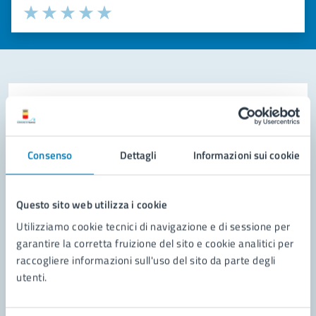
Valuta la chiarezza delle informazioni (da 1 a 5 stelle)
Seleziona il numero di stelle per valutare la chiarezza delle i
Valuta 1 stelle su 5
Valuta 2 stelle su 5
Valuta 3 stelle su 5
Valuta 4 stelle su 5
Valuta 5 stelle su 5
Contatta il comune
Leggi le domande frequenti
Consenso
Dettagli
Informazioni sui cookie
Richiedi assistenza
Prenota appuntamento
Questo sito web utilizza i cookie
Utilizziamo cookie tecnici di navigazione e di sessione per
Problemi in città
garantire la corretta fruizione del sito e cookie analitici per
raccogliere informazioni sull'uso del sito da parte degli
Segnala disservizio
utenti.