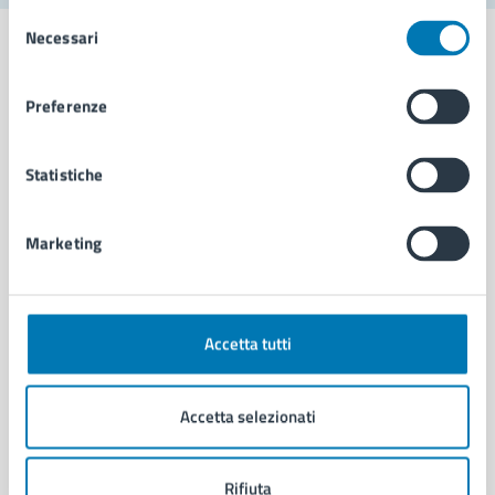
Selezione
Necessari
del
consenso
Preferenze
Comune di Napoli
Statistiche
AMMINISTRAZIONE
Aree amministrative
Marketing
Organi di governo
Municipalità
Uffici
Enti e fondazioni
Accetta tutti
Politici
Personale amministrativo
Accetta selezionati
Documenti e dati
Intranet, posta aziendale e protocollo
Rifiuta