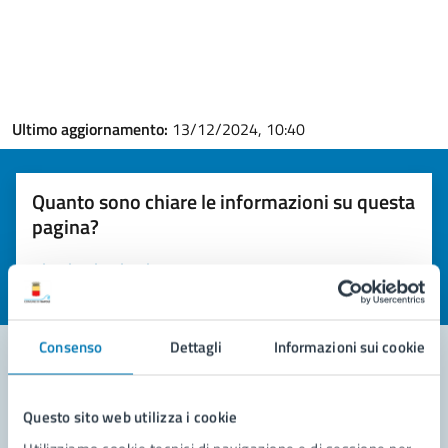
Ultimo aggiornamento:
13/12/2024, 10:40
Quanto sono chiare le informazioni su questa
pagina?
Valuta la chiarezza delle informazioni (da 1 a 5 stelle)
Seleziona il numero di stelle per valutare la chiarezza delle i
Valuta 1 stelle su 5
Valuta 2 stelle su 5
Valuta 3 stelle su 5
Valuta 4 stelle su 5
Valuta 5 stelle su 5
Consenso
Dettagli
Informazioni sui cookie
Contatta il comune
Questo sito web utilizza i cookie