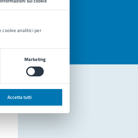
Informazioni sui cookie
azioni
 cookie analitici per
Marketing
Accetta tutti