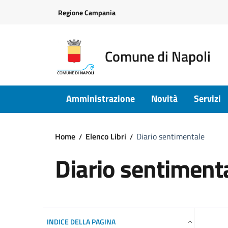
Vai ai contenuti
Vai al footer
Regione Campania
Comune di Napoli
Amministrazione
Novità
Servizi
Home
Elenco Libri
Diario sentimentale
Diario sentiment
INDICE DELLA PAGINA