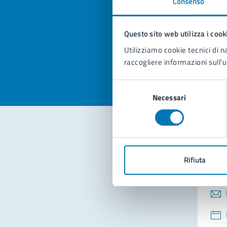
Consenso
Quan
pagi
Questo sito web utilizza i cook
Valuta la
Selezi
Utilizziamo cookie tecnici di n
Valuta 
Val
raccogliere informazioni sull'u
Selezione
Necessari
del
consenso
Con
Rifiuta