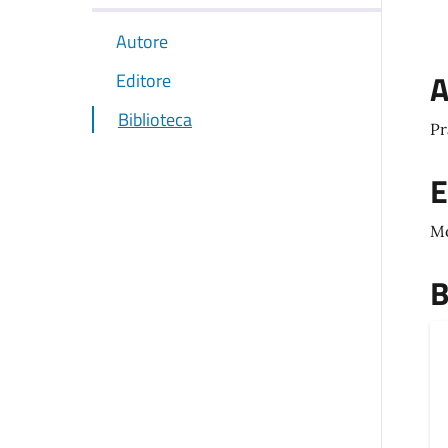
Autore
A
Editore
Biblioteca
Pr
E
M
B