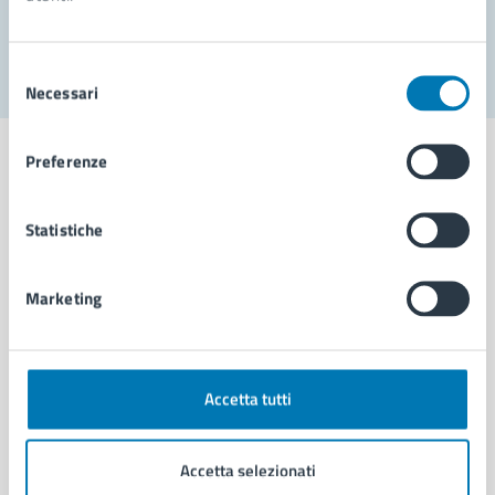
Segnala disservizio
Selezione
Necessari
del
consenso
Preferenze
Statistiche
Comune di Napoli
Marketing
AMMINISTRAZIONE
Aree amministrative
Organi di governo
Municipalità
Accetta tutti
Uffici
Enti e fondazioni
Accetta selezionati
Politici