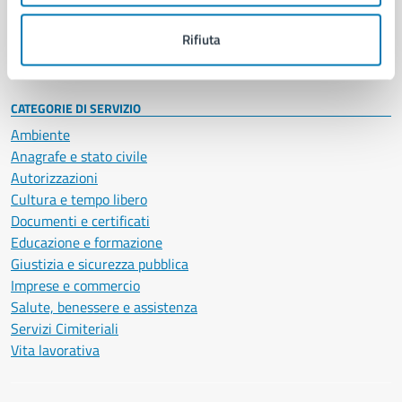
Personale amministrativo
Documenti e dati
Rifiuta
Intranet, posta aziendale e protocollo
CATEGORIE DI SERVIZIO
Ambiente
Anagrafe e stato civile
Autorizzazioni
Cultura e tempo libero
Documenti e certificati
Educazione e formazione
Giustizia e sicurezza pubblica
Imprese e commercio
Salute, benessere e assistenza
Servizi Cimiteriali
Vita lavorativa