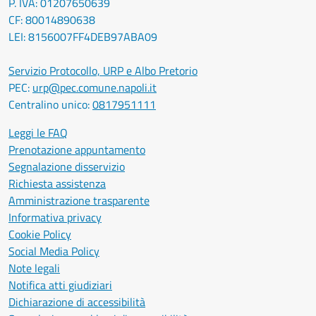
P. IVA: 01207650639
CF: 80014890638
LEI: 8156007FF4DEB97ABA09
Servizio Protocollo, URP e Albo Pretorio
PEC:
urp@pec.comune.napoli.it
Centralino unico:
0817951111
Leggi le FAQ
Prenotazione appuntamento
Segnalazione disservizio
Richiesta assistenza
Amministrazione trasparente
Informativa privacy
Cookie Policy
Social Media Policy
Note legali
Notifica atti giudiziari
Dichiarazione di accessibilità