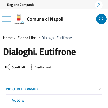
Vai ai contenuti
Vai al footer
Regione Campania
Comune di Napoli
Home
Elenco Libri
Dialoghi. Eutifrone
Dialoghi. Eutifrone
Condividi
Vedi azioni
INDICE DELLA PAGINA
Autore