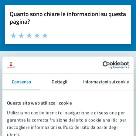
Quanto sono chiare le informazioni su questa
pagina?
Valuta la chiarezza delle informazioni (da 1 a 5 stelle)
Seleziona il numero di stelle per valutare la chiarezza delle i
Valuta 1 stelle su 5
Valuta 2 stelle su 5
Valuta 3 stelle su 5
Valuta 4 stelle su 5
Valuta 5 stelle su 5
Contatta il comune
Consenso
Dettagli
Informazioni sui cookie
Leggi le domande frequenti
Richiedi assistenza
Questo sito web utilizza i cookie
Utilizziamo cookie tecnici di navigazione e di sessione per
Prenota appuntamento
garantire la corretta fruizione del sito e cookie analitici per
raccogliere informazioni sull'uso del sito da parte degli
Problemi in città
utenti.