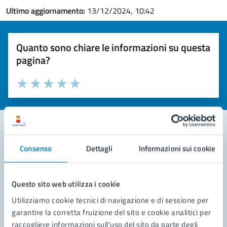
Ultimo aggiornamento:
13/12/2024, 10:42
Quanto sono chiare le informazioni su questa
pagina?
Valuta la chiarezza delle informazioni (da 1 a 5 stelle)
Seleziona il numero di stelle per valutare la chiarezza delle i
Valuta 1 stelle su 5
Valuta 2 stelle su 5
Valuta 3 stelle su 5
Valuta 4 stelle su 5
Valuta 5 stelle su 5
Consenso
Dettagli
Informazioni sui cookie
Contatta il comune
Leggi le domande frequenti
Questo sito web utilizza i cookie
Richiedi assistenza
Utilizziamo cookie tecnici di navigazione e di sessione per
garantire la corretta fruizione del sito e cookie analitici per
Prenota appuntamento
raccogliere informazioni sull'uso del sito da parte degli