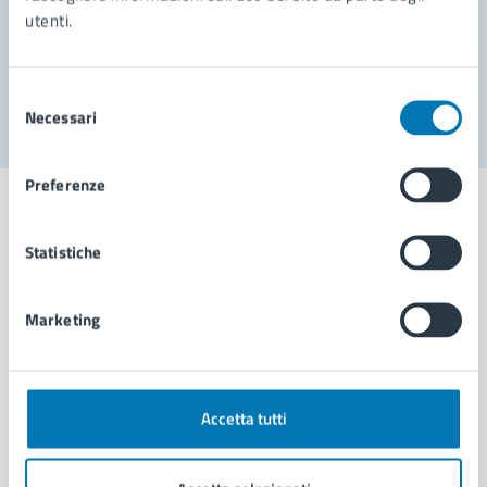
utenti.
Problemi in città
Segnala disservizio
Selezione
Necessari
del
consenso
Preferenze
Statistiche
Comune di Napoli
Marketing
AMMINISTRAZIONE
Aree amministrative
Organi di governo
Accetta tutti
Municipalità
Uffici