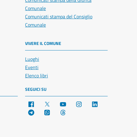
Comunicati stampa della Giunta
Comunale
Comunicati stampa del Consiglio
Comunale
VIVERE IL COMUNE
Luoghi
Eventi
Elenco libri
SEGUICI SU
Facebook
X
YouTube
Instagram
LinkedIn
Telegram
WhatsApp
Threads