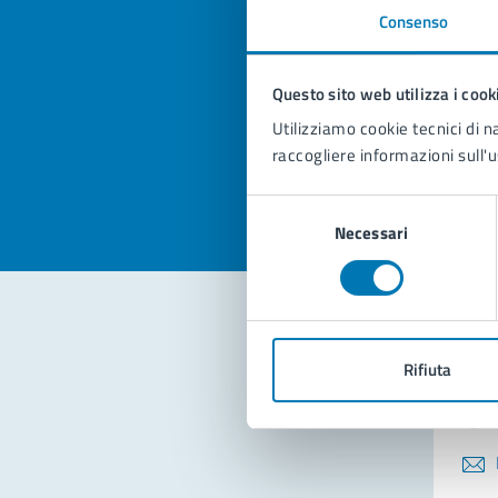
Consenso
Quan
pagi
Questo sito web utilizza i cook
Utilizziamo cookie tecnici di n
Valuta la
Selezi
raccogliere informazioni sull'u
Valuta 
Val
Selezione
Necessari
del
consenso
Con
Rifiuta