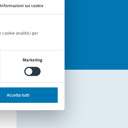
Informazioni sui cookie
 cookie analitici per
azioni
Marketing
Accetta tutti