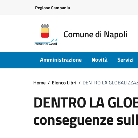
Vai ai contenuti
Vai al footer
Regione Campania
Comune di Napoli
Amministrazione
Novità
Servizi
Home
Elenco Libri
DENTRO LA GLOBALIZZAZI
DENTRO LA GLOB
conseguenze sul