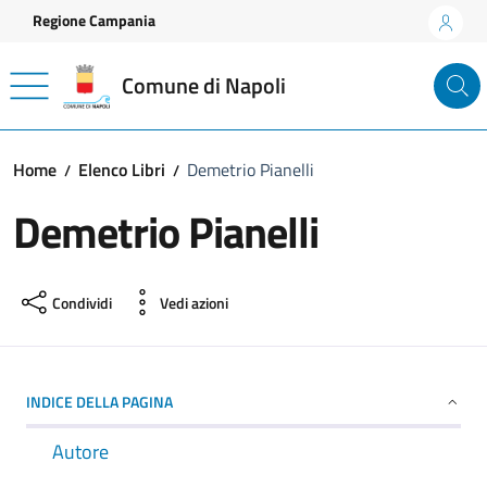
Vai ai contenuti
Vai al footer
Regione Campania
Comune di Napoli
Home
Elenco Libri
Demetrio Pianelli
Demetrio Pianelli
Condividi
Vedi azioni
INDICE DELLA PAGINA
Autore