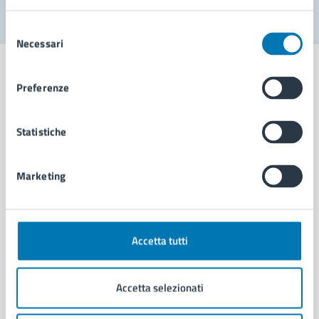
Selezione
Necessari
del
consenso
Preferenze
Comune di Napoli
Statistiche
AMMINISTRAZIONE
Marketing
Aree amministrative
Organi di governo
Municipalità
Uffici
Accetta tutti
Enti e fondazioni
Politici
Accetta selezionati
Personale amministrativo
Documenti e dati