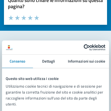
Quanto sono chiare le informazioni su questa
pagina?
Valuta la chiarezza delle informazioni (da 1 a 5 stelle)
Seleziona il numero di stelle per valutare la chiarezza delle i
Valuta 1 stelle su 5
Valuta 2 stelle su 5
Valuta 3 stelle su 5
Valuta 4 stelle su 5
Valuta 5 stelle su 5
Contatta il comune
Consenso
Dettagli
Informazioni sui cookie
Leggi le domande frequenti
Richiedi assistenza
Questo sito web utilizza i cookie
Prenota appuntamento
Utilizziamo cookie tecnici di navigazione e di sessione per
garantire la corretta fruizione del sito e cookie analitici per
Problemi in città
raccogliere informazioni sull'uso del sito da parte degli
utenti.
Segnala disservizio