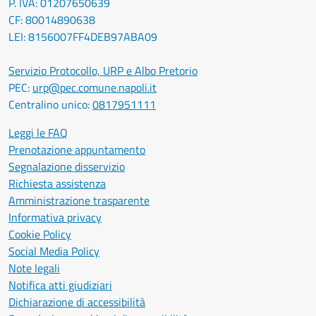
P. IVA: 01207650639
CF: 80014890638
LEI: 8156007FF4DEB97ABA09
Servizio Protocollo, URP e Albo Pretorio
PEC:
urp@pec.comune.napoli.it
Centralino unico:
0817951111
Leggi le FAQ
Prenotazione appuntamento
Segnalazione disservizio
Richiesta assistenza
Amministrazione trasparente
Informativa privacy
Cookie Policy
Social Media Policy
Note legali
Notifica atti giudiziari
Dichiarazione di accessibilità