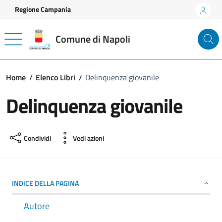
Vai ai contenuti
Vai al footer
Regione Campania
Comune di Napoli
Home
Elenco Libri
Delinquenza giovanile
Delinquenza giovanile
Condividi
Vedi azioni
INDICE DELLA PAGINA
Autore