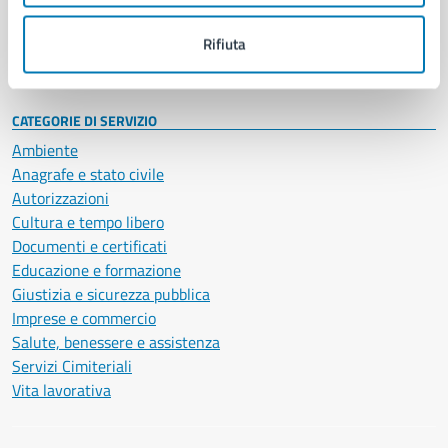
Personale amministrativo
Documenti e dati
Rifiuta
Intranet, posta aziendale e protocollo
CATEGORIE DI SERVIZIO
Ambiente
Anagrafe e stato civile
Autorizzazioni
Cultura e tempo libero
Documenti e certificati
Educazione e formazione
Giustizia e sicurezza pubblica
Imprese e commercio
Salute, benessere e assistenza
Servizi Cimiteriali
Vita lavorativa