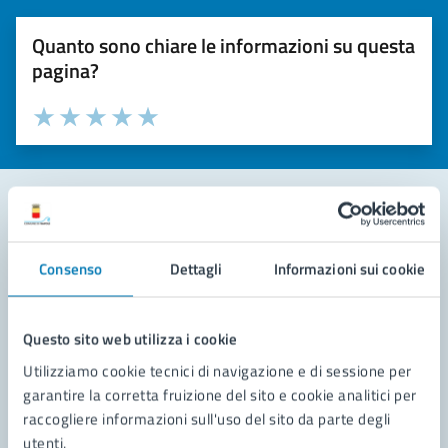
Quanto sono chiare le informazioni su questa
pagina?
Valuta la chiarezza delle informazioni (da 1 a 5 stelle)
Seleziona il numero di stelle per valutare la chiarezza delle i
Valuta 1 stelle su 5
Valuta 2 stelle su 5
Valuta 3 stelle su 5
Valuta 4 stelle su 5
Valuta 5 stelle su 5
Contatta il comune
Consenso
Dettagli
Informazioni sui cookie
Leggi le domande frequenti
Richiedi assistenza
Questo sito web utilizza i cookie
Utilizziamo cookie tecnici di navigazione e di sessione per
Prenota appuntamento
garantire la corretta fruizione del sito e cookie analitici per
raccogliere informazioni sull'uso del sito da parte degli
Problemi in città
utenti.