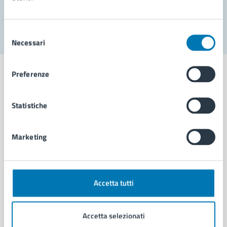
Segnala disservizio
Selezione
Necessari
del
consenso
Preferenze
Statistiche
Comune di Napoli
Marketing
AMMINISTRAZIONE
Aree amministrative
Organi di governo
Municipalità
Accetta tutti
Uffici
Enti e fondazioni
Accetta selezionati
Politici