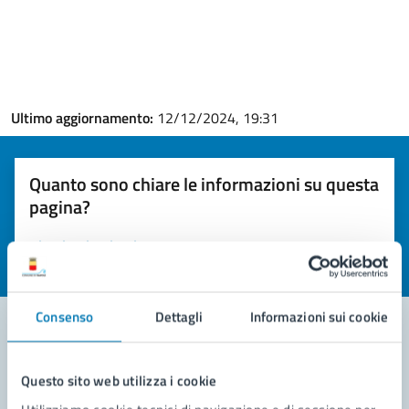
Ultimo aggiornamento:
12/12/2024, 19:31
Quanto sono chiare le informazioni su questa
pagina?
Valuta la chiarezza delle informazioni (da 1 a 5 stelle)
Seleziona il numero di stelle per valutare la chiarezza delle i
Valuta 1 stelle su 5
Valuta 2 stelle su 5
Valuta 3 stelle su 5
Valuta 4 stelle su 5
Valuta 5 stelle su 5
Consenso
Dettagli
Informazioni sui cookie
Contatta il comune
Questo sito web utilizza i cookie