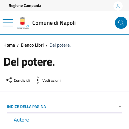
Vai ai contenuti
Vai al footer
Regione Campania
Comune di Napoli
Home
Elenco Libri
Del potere.
Del potere.
Condividi
Vedi azioni
INDICE DELLA PAGINA
Autore