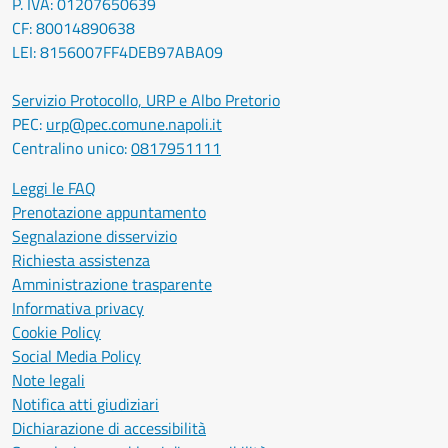
P. IVA: 01207650639
CF: 80014890638
LEI: 8156007FF4DEB97ABA09
Servizio Protocollo, URP e Albo Pretorio
PEC:
urp@pec.comune.napoli.it
Centralino unico:
0817951111
Leggi le FAQ
Prenotazione appuntamento
Segnalazione disservizio
Richiesta assistenza
Amministrazione trasparente
Informativa privacy
Cookie Policy
Social Media Policy
Note legali
Notifica atti giudiziari
Dichiarazione di accessibilità