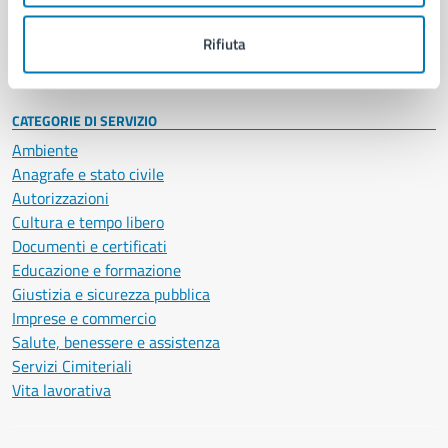
Personale amministrativo
Documenti e dati
Rifiuta
Intranet, posta aziendale e protocollo
CATEGORIE DI SERVIZIO
Ambiente
Anagrafe e stato civile
Autorizzazioni
Cultura e tempo libero
Documenti e certificati
Educazione e formazione
Giustizia e sicurezza pubblica
Imprese e commercio
Salute, benessere e assistenza
Servizi Cimiteriali
Vita lavorativa