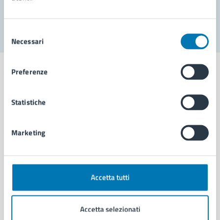
Segnala disservizio
Selezione
Necessari
del
consenso
Preferenze
Statistiche
Comune di Napoli
Marketing
AMMINISTRAZIONE
Aree amministrative
Organi di governo
Municipalità
Accetta tutti
Uffici
Enti e fondazioni
Accetta selezionati
Politici