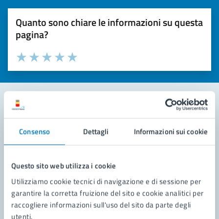
Quanto sono chiare le informazioni su questa
pagina?
Valuta la chiarezza delle informazioni (da 1 a 5 stelle)
Seleziona il numero di stelle per valutare la chiarezza delle i
Valuta 1 stelle su 5
Valuta 2 stelle su 5
Valuta 3 stelle su 5
Valuta 4 stelle su 5
Valuta 5 stelle su 5
Contatta il comune
Consenso
Dettagli
Informazioni sui cookie
Leggi le domande frequenti
Richiedi assistenza
Questo sito web utilizza i cookie
Utilizziamo cookie tecnici di navigazione e di sessione per
Prenota appuntamento
garantire la corretta fruizione del sito e cookie analitici per
raccogliere informazioni sull'uso del sito da parte degli
Problemi in città
utenti.