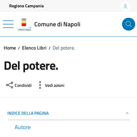
Vai ai contenuti
Vai al footer
Regione Campania
Comune di Napoli
Home
Elenco Libri
Del potere.
Del potere.
Condividi
Vedi azioni
INDICE DELLA PAGINA
Autore