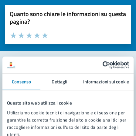
Quanto sono chiare le informazioni su questa
pagina?
Valuta la chiarezza delle informazioni (da 1 a 5 stelle)
Seleziona il numero di stelle per valutare la chiarezza delle i
Valuta 1 stelle su 5
Valuta 2 stelle su 5
Valuta 3 stelle su 5
Valuta 4 stelle su 5
Valuta 5 stelle su 5
Contatta il comune
Consenso
Dettagli
Informazioni sui cookie
Leggi le domande frequenti
Richiedi assistenza
Questo sito web utilizza i cookie
Utilizziamo cookie tecnici di navigazione e di sessione per
Prenota appuntamento
garantire la corretta fruizione del sito e cookie analitici per
raccogliere informazioni sull'uso del sito da parte degli
Problemi in città
utenti.