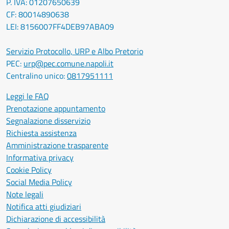
P. IVA: 01207650639
CF: 80014890638
LEI: 8156007FF4DEB97ABA09
Servizio Protocollo, URP e Albo Pretorio
PEC:
urp@pec.comune.napoli.it
Centralino unico:
0817951111
Leggi le FAQ
Prenotazione appuntamento
Segnalazione disservizio
Richiesta assistenza
Amministrazione trasparente
Informativa privacy
Cookie Policy
Social Media Policy
Note legali
Notifica atti giudiziari
Dichiarazione di accessibilità