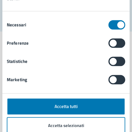
Segnala disservizio
Selezione
Necessari
del
consenso
Preferenze
Statistiche
Comune di Napoli
Marketing
AMMINISTRAZIONE
Aree amministrative
Organi di governo
Municipalità
Accetta tutti
Uffici
Enti e fondazioni
Accetta selezionati
Politici