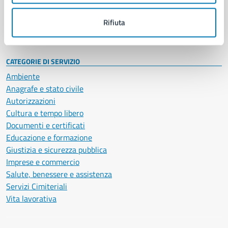
Personale amministrativo
Documenti e dati
Rifiuta
Intranet, posta aziendale e protocollo
CATEGORIE DI SERVIZIO
Ambiente
Anagrafe e stato civile
Autorizzazioni
Cultura e tempo libero
Documenti e certificati
Educazione e formazione
Giustizia e sicurezza pubblica
Imprese e commercio
Salute, benessere e assistenza
Servizi Cimiteriali
Vita lavorativa