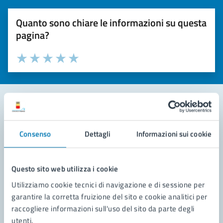
Quanto sono chiare le informazioni su questa
pagina?
Valuta la chiarezza delle informazioni (da 1 a 5 stelle)
Seleziona il numero di stelle per valutare la chiarezza delle i
Valuta 1 stelle su 5
Valuta 2 stelle su 5
Valuta 3 stelle su 5
Valuta 4 stelle su 5
Valuta 5 stelle su 5
Contatta il comune
Consenso
Dettagli
Informazioni sui cookie
Leggi le domande frequenti
Richiedi assistenza
Questo sito web utilizza i cookie
Utilizziamo cookie tecnici di navigazione e di sessione per
Prenota appuntamento
garantire la corretta fruizione del sito e cookie analitici per
raccogliere informazioni sull'uso del sito da parte degli
Problemi in città
utenti.