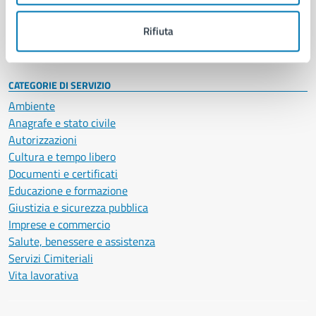
Personale amministrativo
Documenti e dati
Rifiuta
Intranet, posta aziendale e protocollo
CATEGORIE DI SERVIZIO
Ambiente
Anagrafe e stato civile
Autorizzazioni
Cultura e tempo libero
Documenti e certificati
Educazione e formazione
Giustizia e sicurezza pubblica
Imprese e commercio
Salute, benessere e assistenza
Servizi Cimiteriali
Vita lavorativa