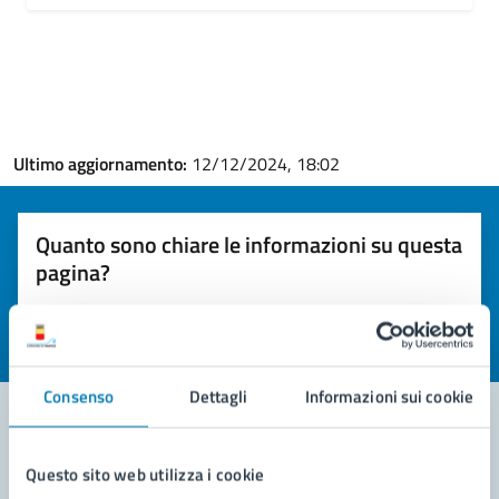
Ultimo aggiornamento:
12/12/2024, 18:02
Quanto sono chiare le informazioni su questa
pagina?
Valuta la chiarezza delle informazioni (da 1 a 5 stelle)
Seleziona il numero di stelle per valutare la chiarezza delle i
Valuta 1 stelle su 5
Valuta 2 stelle su 5
Valuta 3 stelle su 5
Valuta 4 stelle su 5
Valuta 5 stelle su 5
Consenso
Dettagli
Informazioni sui cookie
Contatta il comune
Questo sito web utilizza i cookie