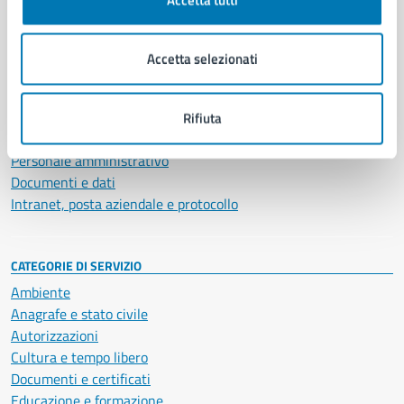
AMMINISTRAZIONE
Aree amministrative
Organi di governo
Accetta selezionati
Municipalità
Uffici
Enti e fondazioni
Rifiuta
Politici
Personale amministrativo
Documenti e dati
Intranet, posta aziendale e protocollo
CATEGORIE DI SERVIZIO
Ambiente
Anagrafe e stato civile
Autorizzazioni
Cultura e tempo libero
Documenti e certificati
Educazione e formazione