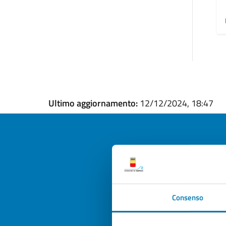
Ultimo aggiornamento:
12/12/2024, 18:47
Quan
pagi
Consenso
Valuta la
Selezi
Valuta 
Val