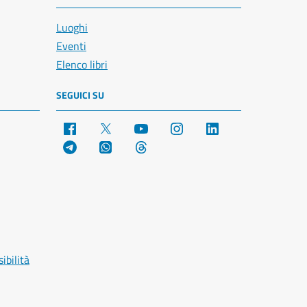
Luoghi
Eventi
Elenco libri
SEGUICI SU
Facebook
X
YouTube
Instagram
LinkedIn
Telegram
WhatsApp
Threads
ibilità