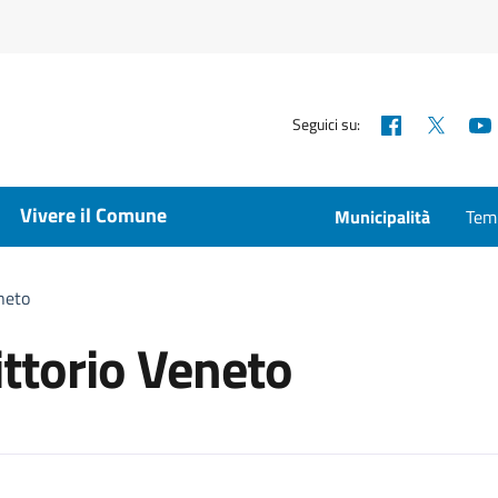
Facebook
X
Seguici su:
Vivere il Comune
Municipalità
Temp
neto
ittorio Veneto