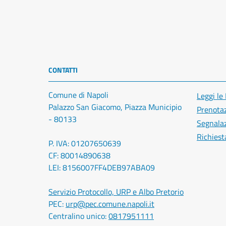
CONTATTI
Comune di Napoli
Leggi le
Palazzo San Giacomo, Piazza Municipio
Prenota
- 80133
Segnalaz
Richiest
P. IVA: 01207650639
CF: 80014890638
LEI: 8156007FF4DEB97ABA09
Servizio Protocollo, URP e Albo Pretorio
PEC:
urp@pec.comune.napoli.it
Centralino unico:
0817951111