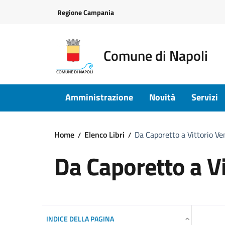
Vai ai contenuti
Vai al footer
Regione Campania
Comune di Napoli
Amministrazione
Novità
Servizi
Home
Elenco Libri
Da Caporetto a Vittorio Ve
Da Caporetto a V
INDICE DELLA PAGINA