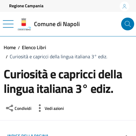
Vai ai contenuti
Vai al footer
Regione Campania
Comune di Napoli
Home
Elenco Libri
Curiosità e capricci della lingua italiana 3° ediz.
Curiosità e capricci della
lingua italiana 3° ediz.
Condividi
Vedi azioni
INDICE DELLA PAGINA