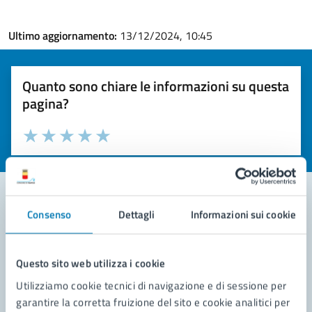
Ultimo aggiornamento:
13/12/2024, 10:45
Quanto sono chiare le informazioni su questa
pagina?
Valuta la chiarezza delle informazioni (da 1 a 5 stelle)
Seleziona il numero di stelle per valutare la chiarezza delle i
Valuta 1 stelle su 5
Valuta 2 stelle su 5
Valuta 3 stelle su 5
Valuta 4 stelle su 5
Valuta 5 stelle su 5
Consenso
Dettagli
Informazioni sui cookie
Contatta il comune
Leggi le domande frequenti
Questo sito web utilizza i cookie
Utilizziamo cookie tecnici di navigazione e di sessione per
Richiedi assistenza
garantire la corretta fruizione del sito e cookie analitici per